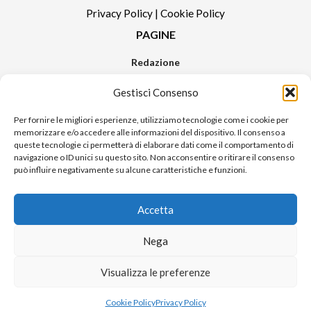
Privacy Policy
|
Cookie Policy
PAGINE
Redazione
Contatti
Gestisci Consenso
Pubblicità
Sitemap
Per fornire le migliori esperienze, utilizziamo tecnologie come i cookie per
memorizzare e/o accedere alle informazioni del dispositivo. Il consenso a
RUBRICHE
queste tecnologie ci permetterà di elaborare dati come il comportamento di
navigazione o ID unici su questo sito. Non acconsentire o ritirare il consenso
Notizie in Primo Piano
può influire negativamente su alcune caratteristiche e funzioni.
Tutte le notizie
Urban Video
Accetta
Livorno FAQs
Nega
© 2024 UP di Poggianti Simona | Urban Livorno è una testata giornalistica
Visualizza le preferenze
iscritta al numero n. 09/2018 del Registro Stampa del Tribunale di Livorno
Sito realizzato da
Alessio Rossi
Cookie Policy
Privacy Policy