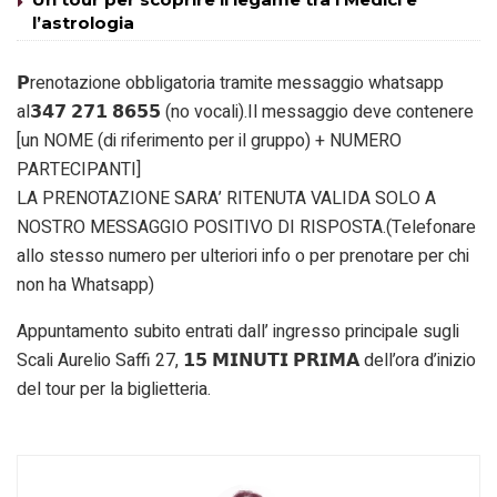
l’astrologia
𝗣renotazione obbligatoria tramite messaggio whatsapp
al𝟯𝟰𝟳 𝟮𝟳𝟭 𝟴𝟲𝟱𝟱 (no vocali).Il messaggio deve contenere
[un NOME (di riferimento per il gruppo) + NUMERO
PARTECIPANTI]
LA PRENOTAZIONE SARA’ RITENUTA VALIDA SOLO A
NOSTRO MESSAGGIO POSITIVO DI RISPOSTA.(Telefonare
allo stesso numero per ulteriori info o per prenotare per chi
non ha Whatsapp)
Appuntamento subito entrati dall’ ingresso principale sugli
Scali Aurelio Saffi 27, 𝟭𝟱 𝗠𝗜𝗡𝗨𝗧𝗜 𝗣𝗥𝗜𝗠𝗔 dell’ora d’inizio
del tour per la biglietteria.