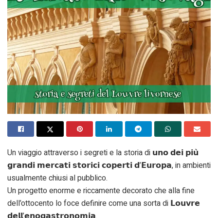
Un viaggio attraverso i segreti e la storia di 𝘂𝗻𝗼 𝗱𝗲𝗶 𝗽𝗶𝘂̀
𝗴𝗿𝗮𝗻𝗱𝗶 𝗺𝗲𝗿𝗰𝗮𝘁𝗶 𝘀𝘁𝗼𝗿𝗶𝗰𝗶 𝗰𝗼𝗽𝗲𝗿𝘁𝗶 𝗱’𝗘𝘂𝗿𝗼𝗽𝗮, in ambienti
usualmente chiusi al pubblico.
Un progetto enorme e riccamente decorato che alla fine
dell’ottocento lo foce definire come una sorta di 𝗟𝗼𝘂𝘃𝗿𝗲
𝗱𝗲𝗹𝗹’𝗲𝗻𝗼𝗴𝗮𝘀𝘁𝗿𝗼𝗻𝗼𝗺𝗶𝗮.