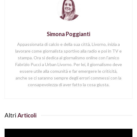
Simona Poggianti
Appassionata di calcio e della sua città, Livorno, inizia a
lavorare come giornalista sportivo alla radio e poi in TV e
stampa. Ora si dedica al giornalismo online con l'amico
Fabrizio Pucci a Urban Livorno. Per lei, il giornalismo deve
essere utile alla comunità e far emergere le criticità,
anche se ci saranno sempre degli errori commessi con la
consapevolezza di aver fatto la cosa giusta.
Altri
Articoli