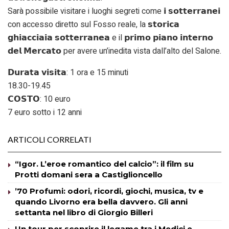
Sarà possibile visitare i luoghi segreti come 𝗶 𝘀𝗼𝘁𝘁𝗲𝗿𝗿𝗮𝗻𝗲𝗶
con accesso diretto sul Fosso reale, la 𝘀𝘁𝗼𝗿𝗶𝗰𝗮
𝗴𝗵𝗶𝗮𝗰𝗰𝗶𝗮𝗶𝗮 𝘀𝗼𝘁𝘁𝗲𝗿𝗿𝗮𝗻𝗲𝗮 e il 𝗽𝗿𝗶𝗺𝗼 𝗽𝗶𝗮𝗻𝗼 𝗶𝗻𝘁𝗲𝗿𝗻𝗼
𝗱𝗲𝗹 𝗠𝗲𝗿𝗰𝗮𝘁𝗼 per avere un’inedita vista dall’alto del Salone.
𝗗𝘂𝗿𝗮𝘁𝗮 𝘃𝗶𝘀𝗶𝘁𝗮: 1 ora e 15 minuti
18.30-19.45
𝗖𝗢𝗦𝗧𝗢: 10 euro
7 euro sotto i 12 anni
ARTICOLI CORRELATI
“Igor. L’eroe romantico del calcio”: il film su
Protti domani sera a Castiglioncello
’70 Profumi: odori, ricordi, giochi, musica, tv e
quando Livorno era bella davvero. Gli anni
settanta nel libro di Giorgio Billeri
Un tour per scoprire il legame tra i Medici e