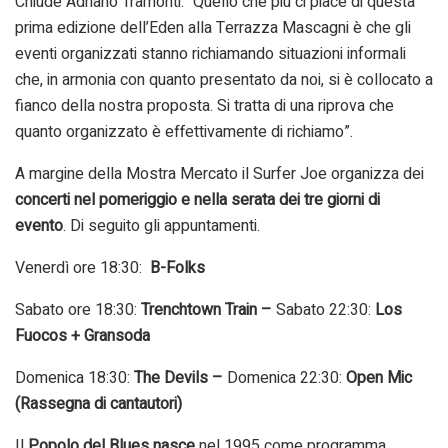
Chiude Adriano Tramonti: “Quello che più ci piace di questa
prima edizione dell’Eden alla Terrazza Mascagni è che gli
eventi organizzati stanno richiamando situazioni informali
che, in armonia con quanto presentato da noi, si è collocato a
fianco della nostra proposta. Si tratta di una riprova che
quanto organizzato è effettivamente di richiamo”.
A margine della Mostra Mercato il Surfer Joe organizza dei
concerti nel pomeriggio e nella serata dei tre giorni di
evento
. Di seguito gli appuntamenti.
Venerdì ore 18:30:
B-Folks
Sabato ore 18:30:
Trenchtown Train –
Sabato 22:30:
Los
Fuocos + Gransoda
Domenica 18:30:
The Devils –
Domenica 22:30:
Open Mic
(Rassegna di cantautori)
Il
Popolo del Blues nasce
nel 1995 come programma