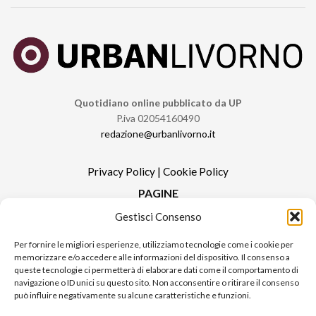
Quotidiano online pubblicato da UP
P.iva 02054160490
redazione@urbanlivorno.it
Privacy Policy
|
Cookie Policy
PAGINE
Gestisci Consenso
Redazione
Contatti
Per fornire le migliori esperienze, utilizziamo tecnologie come i cookie per
memorizzare e/o accedere alle informazioni del dispositivo. Il consenso a
Pubblicità
queste tecnologie ci permetterà di elaborare dati come il comportamento di
Sitemap
navigazione o ID unici su questo sito. Non acconsentire o ritirare il consenso
può influire negativamente su alcune caratteristiche e funzioni.
RUBRICHE