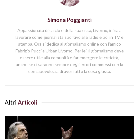
Simona Poggianti
Appassionata di calcio e della sua città, Livorno, inizia a
lavorare come giornalista sportivo alla radio e poi in TV e
stampa. Ora si dedica al giornalismo online con l'amico
Fabrizio Pucci a Urban Livorno. Per lei, il giornalismo deve
essere utile alla comunità e far emergere le criticità,
anche se ci saranno sempre degli errori commessi con la
consapevolezza di aver fatto la cosa giusta.
Altri
Articoli