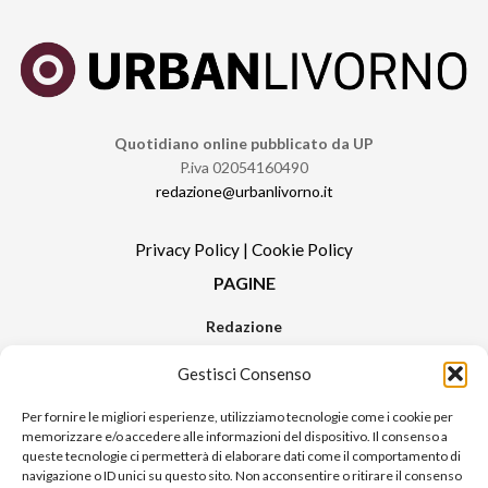
Quotidiano online pubblicato da UP
P.iva 02054160490
redazione@urbanlivorno.it
Privacy Policy
|
Cookie Policy
PAGINE
Redazione
Contatti
Gestisci Consenso
Pubblicità
Sitemap
Per fornire le migliori esperienze, utilizziamo tecnologie come i cookie per
memorizzare e/o accedere alle informazioni del dispositivo. Il consenso a
RUBRICHE
queste tecnologie ci permetterà di elaborare dati come il comportamento di
navigazione o ID unici su questo sito. Non acconsentire o ritirare il consenso