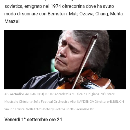
sovietica, emigrato nel 1974 oltrecortina dove ha avuto
modo di suonare con Bernstein, Muti, Ozawa, Chung, Mehta,
Maazel.
ABBAZIAdiS.GALGANO(SI)-8.8.09-Accademia Musicale Chigiana 78^Estate
Musicale Chigiana-Sofia Festival Orchestra Alipi NAYDENOV Direttore-B.BELKIN
violino solista. Nella foto: Photo by Pietro Cinotti/Siena©2009
Venerdì 1° settembre ore 21