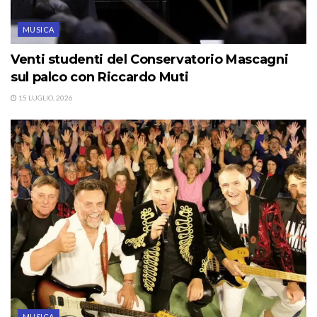
MUSICA
Venti studenti del Conservatorio Mascagni
sul palco con Riccardo Muti
15 LUGLIO, 2026
MUSICA