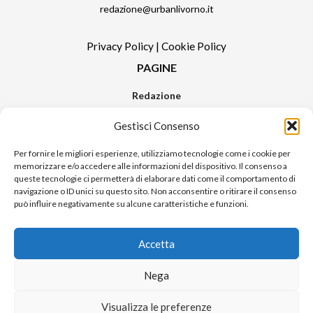
redazione@urbanlivorno.it
Privacy Policy
|
Cookie Policy
PAGINE
Redazione
Contatti
Gestisci Consenso
Pubblicità
Sitemap
Per fornire le migliori esperienze, utilizziamo tecnologie come i cookie per
memorizzare e/o accedere alle informazioni del dispositivo. Il consenso a
RUBRICHE
queste tecnologie ci permetterà di elaborare dati come il comportamento di
navigazione o ID unici su questo sito. Non acconsentire o ritirare il consenso
Notizie in Primo Piano
può influire negativamente su alcune caratteristiche e funzioni.
Tutte le notizie
Urban Video
Accetta
Livorno FAQs
Nega
© 2024 UP di Poggianti Simona | Urban Livorno è una testata giornalistica
Visualizza le preferenze