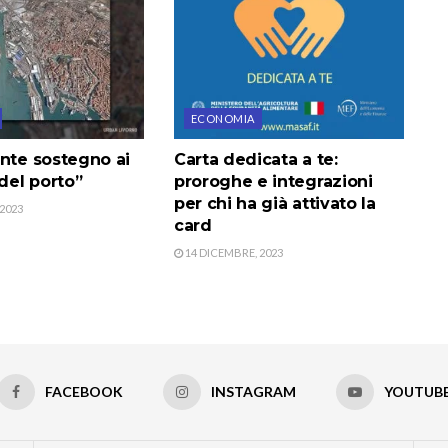
ECONOMIA
ante sostegno ai
Carta dedicata a te:
 del porto”
proroghe e integrazioni
per chi ha già attivato la
2023
card
14 DICEMBRE, 2023
FACEBOOK
INSTAGRAM
YOUTUB