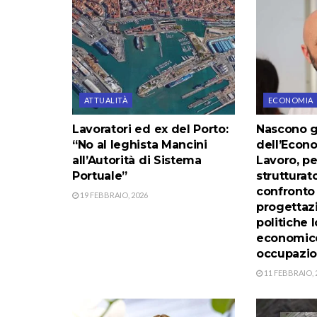
ATTUALITÀ
ECONOMIA
Lavoratori ed ex del Porto:
Nascono gl
“No al leghista Mancini
dell’Econ
all’Autorità di Sistema
Lavoro, p
Portuale”
strutturato
confronto
19 FEBBRAIO, 2026
progettaz
politiche l
economic
occupazio
11 FEBBRAIO, 