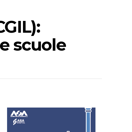
CGIL):
le scuole