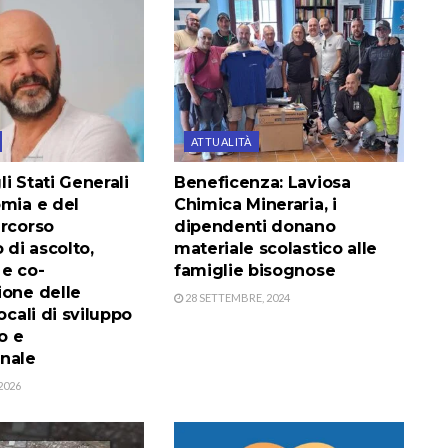
ATTUALITÀ
i Stati Generali
Beneficenza: Laviosa
omia e del
Chimica Mineraria, i
ercorso
dipendenti donano
 di ascolto,
materiale scolastico alle
 e co-
famiglie bisognose
ione delle
28 SETTEMBRE, 2024
ocali di sviluppo
o e
nale
2026