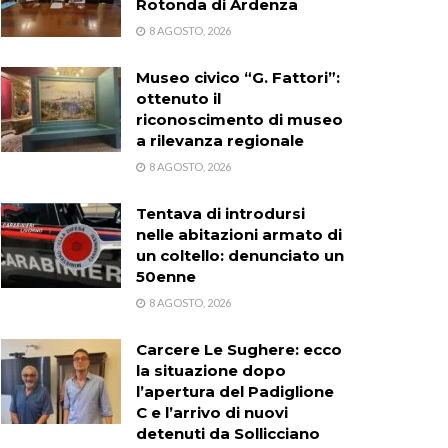
Rotonda di Ardenza
8 AGOSTO, 2026
Museo civico “G. Fattori”:
ottenuto il
riconoscimento di museo
a rilevanza regionale
8 AGOSTO, 2026
Tentava di introdursi
nelle abitazioni armato di
un coltello: denunciato un
50enne
8 AGOSTO, 2026
Carcere Le Sughere: ecco
la situazione dopo
l’apertura del Padiglione
C e l’arrivo di nuovi
detenuti da Sollicciano