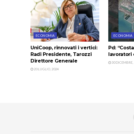
ECONOMIA
ECONOMIA
UniCoop, rinnovati i vertici:
Pd: “Cost
Radi Presidente, Tarozzi
lavoratori
Direttore Generale
30 DICEMBRE, 
20 LUGLIO, 2024