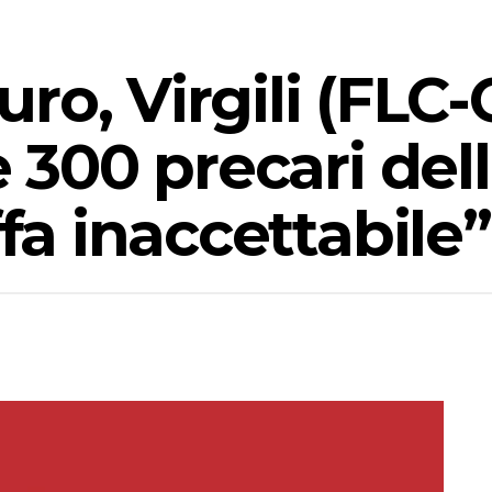
o, Virgili (FLC-
e 300 precari del
ffa inaccettabile”