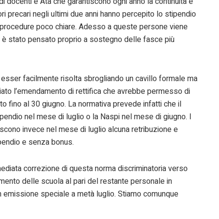
 di docenti e Ata che garantiscono ogni anno la continuità e
ori precari negli ultimi due anni hanno percepito lo stipendio
e e procedure poco chiare. Adesso a queste persone viene
he è stato pensato proprio a sostegno delle fasce più
esser facilmente risolta sbrogliando un cavillo formale ma
iato l’emendamento di rettifica che avrebbe permesso di
to fino al 30 giugno. La normativa prevede infatti che il
pendio nel mese di luglio o la Naspi nel mese di giugno. I
iscono invece nel mese di luglio alcuna retribuzione e
ipendio e senza bonus.
mediata correzione di questa norma discriminatoria verso
amento delle scuola al pari del restante personale in
con emissione speciale a metà luglio. Stiamo comunque