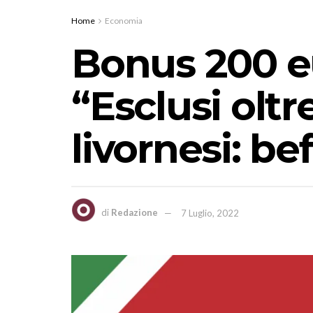
Home
Economia
Bonus 200 eur
“Esclusi oltr
livornesi: be
di
Redazione
7 Luglio, 2022