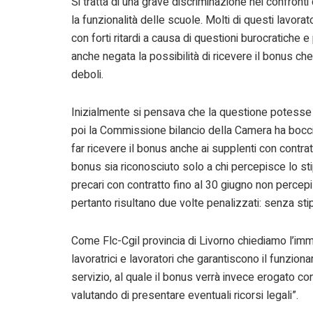
Si tratta di una grave discriminazione nei confronti
la funzionalità delle scuole. Molti di questi lavorat
con forti ritardi a causa di questioni burocratich
anche negata la possibilità di ricevere il bonus c
deboli.
Inizialmente si pensava che la questione potesse 
poi la Commissione bilancio della Camera ha bocc
far ricevere il bonus anche ai supplenti con contrat
bonus sia riconosciuto solo a chi percepisce lo sti
precari con contratto fino al 30 giugno non percep
pertanto risultano due volte penalizzati: senza st
Come Flc-Cgil provincia di Livorno chiediamo l’im
lavoratrici e lavoratori che garantiscono il funzion
servizio, al quale il bonus verrà invece erogato 
valutando di presentare eventuali ricorsi legali”.