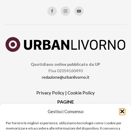
Quotidiano online pubblicato da UP
P.iva 02054160490
redazione@urbanlivorno.it
Privacy Policy
|
Cookie Policy
PAGINE
Gestisci Consenso
Redazione
Contatti
Per fornire le migliori esperienze, utilizziamo tecnologie come i cookie per
memorizzare e/o accedere alle informazioni del dispositivo. Il consenso a
Pubblicità