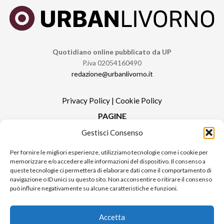
Quotidiano online pubblicato da UP
P.iva 02054160490
redazione@urbanlivorno.it
Privacy Policy
|
Cookie Policy
PAGINE
Gestisci Consenso
Redazione
Contatti
Per fornire le migliori esperienze, utilizziamo tecnologie come i cookie per
memorizzare e/o accedere alle informazioni del dispositivo. Il consenso a
Pubblicità
queste tecnologie ci permetterà di elaborare dati come il comportamento di
Sitemap
navigazione o ID unici su questo sito. Non acconsentire o ritirare il consenso
può influire negativamente su alcune caratteristiche e funzioni.
RUBRICHE
Notizie in Primo Piano
Accetta