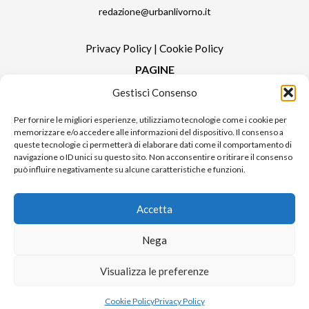
redazione@urbanlivorno.it
Privacy Policy
|
Cookie Policy
PAGINE
Gestisci Consenso
Redazione
Contatti
Per fornire le migliori esperienze, utilizziamo tecnologie come i cookie per
memorizzare e/o accedere alle informazioni del dispositivo. Il consenso a
Pubblicità
queste tecnologie ci permetterà di elaborare dati come il comportamento di
Sitemap
navigazione o ID unici su questo sito. Non acconsentire o ritirare il consenso
può influire negativamente su alcune caratteristiche e funzioni.
RUBRICHE
Notizie in Primo Piano
Accetta
Tutte le notizie
Urban Video
Nega
Livorno FAQs
Visualizza le preferenze
© 2024 UP di Poggianti Simona | Urban Livorno è una testata giornalistica
Cookie Policy
Privacy Policy