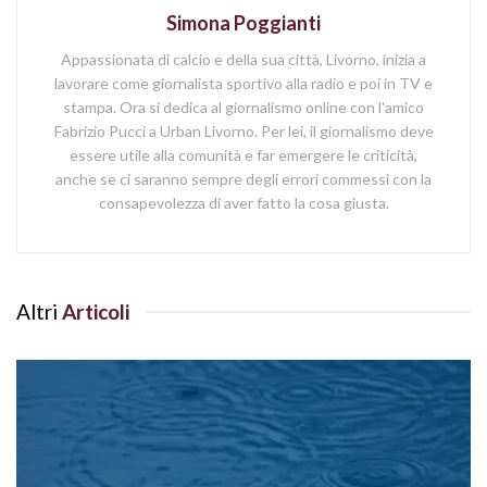
Simona Poggianti
Appassionata di calcio e della sua città, Livorno, inizia a
lavorare come giornalista sportivo alla radio e poi in TV e
stampa. Ora si dedica al giornalismo online con l'amico
Fabrizio Pucci a Urban Livorno. Per lei, il giornalismo deve
essere utile alla comunità e far emergere le criticità,
anche se ci saranno sempre degli errori commessi con la
consapevolezza di aver fatto la cosa giusta.
Altri
Articoli