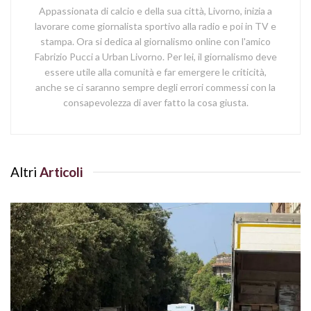
Appassionata di calcio e della sua città, Livorno, inizia a
lavorare come giornalista sportivo alla radio e poi in TV e
stampa. Ora si dedica al giornalismo online con l'amico
Fabrizio Pucci a Urban Livorno. Per lei, il giornalismo deve
essere utile alla comunità e far emergere le criticità,
anche se ci saranno sempre degli errori commessi con la
consapevolezza di aver fatto la cosa giusta.
Altri
Articoli