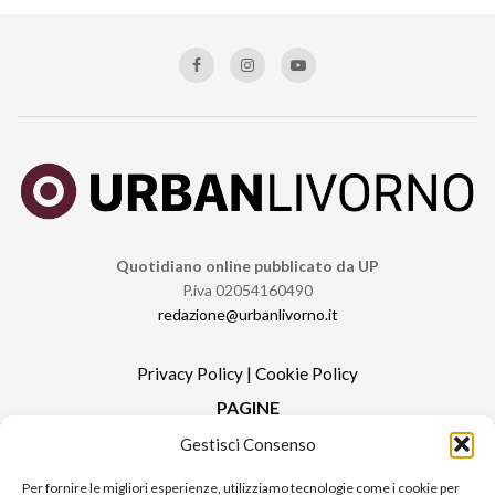
Quotidiano online pubblicato da UP
P.iva 02054160490
redazione@urbanlivorno.it
Privacy Policy
|
Cookie Policy
PAGINE
Gestisci Consenso
Redazione
Contatti
Per fornire le migliori esperienze, utilizziamo tecnologie come i cookie per