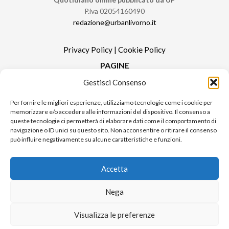
P.iva 02054160490
redazione@urbanlivorno.it
Privacy Policy
|
Cookie Policy
PAGINE
Gestisci Consenso
Redazione
Contatti
Per fornire le migliori esperienze, utilizziamo tecnologie come i cookie per
memorizzare e/o accedere alle informazioni del dispositivo. Il consenso a
Pubblicità
queste tecnologie ci permetterà di elaborare dati come il comportamento di
Sitemap
navigazione o ID unici su questo sito. Non acconsentire o ritirare il consenso
può influire negativamente su alcune caratteristiche e funzioni.
RUBRICHE
Notizie in Primo Piano
Accetta
Tutte le notizie
Urban Video
Nega
Livorno FAQs
Visualizza le preferenze