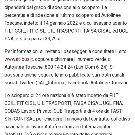
dipenderà dal grado di adesione allo sciopero. La
percentuale di adesione all’ultimo sciopero ad Autolinee
Toscane, indetto il 14 gennaio 2022 e a cui avevano aderito
FILT CGIL, FIT CISL, UIL TRASPORTI, FAISA CISAL ed UGL
FNA, è stata pari al 39,79%.
Per informazioni si invitano i passeggeri a consultare il sito
www.at-bus.it
, oppure a chiamare il numero verde di
Autolinee Toscane: 800 14 24 24 (Lun-Dom 6-24). Si
possono anche seguire le info pubblicate sui nostri canali
social: Twitter: @AT_Informa ; Facebook: Autolinee Toscane.
Lo sciopero di 24 ore nazionale è stato indetto da FILT
CGIL, FIT CISL, UIL TRASPORTI, FAISA CISAL, UGL FNA,
COBAS Lavoro Privato, CUB Trasporti e di 4 ore da FAST
Slm CONFSAL per chiedere il rinnovo del contratto collettivo
nazionale di lavoro Autoferrotranvieri Internavigatori
(Mobilità Tpl) e per il miglioramento delle condizioni