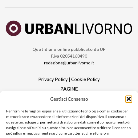
Quotidiano online pubblicato da UP
P.iva 02054160490
redazione@urbanlivorno.it
Privacy Policy
|
Cookie Policy
PAGINE
Gestisci Consenso
Redazione
Contatti
Per fornire le migliori esperienze, utilizziamo tecnologie come i cookie per
memorizzare e/o accedere alle informazioni del dispositivo. Il consenso a
Pubblicità
queste tecnologie ci permetterà di elaborare dati come il comportamento di
Sitemap
navigazione o ID unici su questo sito. Non acconsentire o ritirare il consenso
può influire negativamente su alcune caratteristiche e funzioni.
RUBRICHE