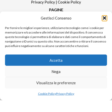
Privacy Policy
|
Cookie Policy
PAGINE
Gestisci Consenso
Redazione
Contatti
Per fornire le migliori esperienze, utilizziamo tecnologie come i cookie per
memorizzare e/o accedere alle informazioni del dispositivo. Il consenso a
Pubblicità
queste tecnologie ci permetterà di elaborare dati come il comportamento di
Sitemap
navigazione o ID unici su questo sito. Non acconsentire o ritirare il consenso
può influire negativamente su alcune caratteristiche e funzioni.
RUBRICHE
Notizie in Primo Piano
Accetta
Tutte le notizie
Urban Video
Nega
Livorno FAQs
Visualizza le preferenze
© 2024 UP di Poggianti Simona | Urban Livorno è una testata giornalistica
Cookie Policy
Privacy Policy
iscritta al numero n. 09/2018 del Registro Stampa del Tribunale di Livorno
Sito realizzato da
Alessio Rossi