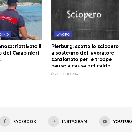
ADINO
LAVORO
anosa: riattivato il
Pierburg: scatta lo sciopero
o dei Carabinieri
a sostegno del lavoratore
sanzionato per le troppe
26
pause a causa del caldo
28 LUGLIO, 2026
FACEBOOK
INSTAGRAM
YOUTUB