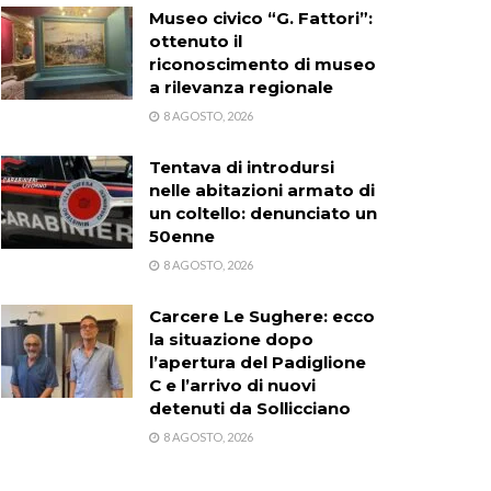
Museo civico “G. Fattori”:
ottenuto il
riconoscimento di museo
a rilevanza regionale
8 AGOSTO, 2026
Tentava di introdursi
nelle abitazioni armato di
un coltello: denunciato un
50enne
8 AGOSTO, 2026
Carcere Le Sughere: ecco
la situazione dopo
l’apertura del Padiglione
C e l’arrivo di nuovi
detenuti da Sollicciano
8 AGOSTO, 2026