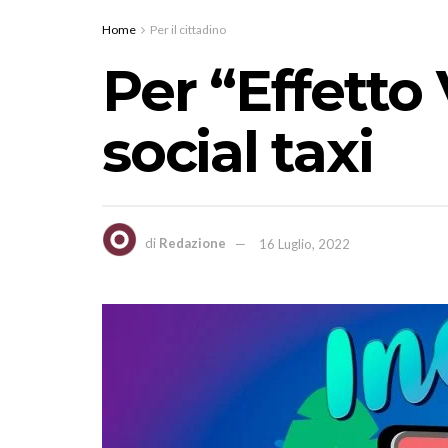
Home
Per il cittadino
Per “Effetto 
social taxi
di
Redazione
16 Luglio, 2022