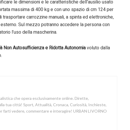
care le dimensioni e le caratteristiche dell’ausilio usato
portata massima di 400 kg e con uno spazio di cm 124 per
 trasportare carrozzine manuali, a spinta ed elettroniche,
 da esterno. Sul mezzo potranno accedere la persona con
torio l’uso della mascherina.
ità Non Autosufficienza e Ridotta Autonomia
voluto dalla
.
nalistica che opera esclusivamente online. Dirette,
a tua città! Sport, Attualità, Cronaca, Curiosità, Inchieste,
 per farti vedere, commentare e interagire! URBAN LIVORNO