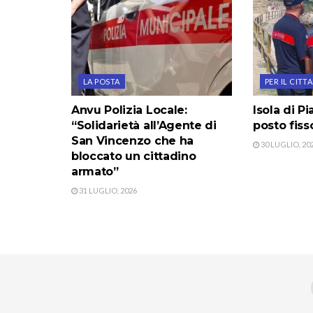
LA POSTA
PER IL CITT
Anvu Polizia Locale:
Isola di Pi
“Solidarietà all’Agente di
posto fiss
San Vincenzo che ha
30 LUGLIO, 20
bloccato un cittadino
armato”
31 LUGLIO, 2026