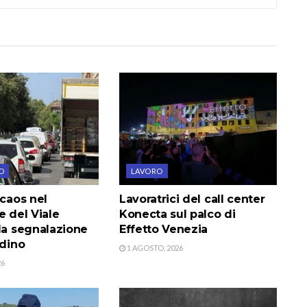
O
LAVORO
 caos nel
Lavoratrici del call center
e del Viale
Konecta sul palco di
la segnalazione
Effetto Venezia
adino
1 AGOSTO, 2026
26