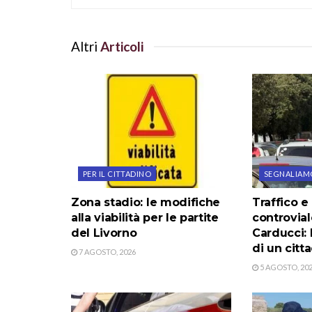
Altri
Articoli
PER IL CITTADINO
SEGNALIAM
Zona stadio: le modifiche
Traffico e
alla viabilità per le partite
controvial
del Livorno
Carducci: 
di un citt
7 AGOSTO, 2026
5 AGOSTO, 20