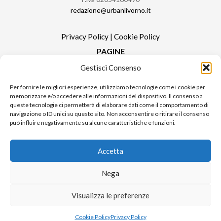
redazione@urbanlivorno.it
Privacy Policy
|
Cookie Policy
PAGINE
Gestisci Consenso
Redazione
Contatti
Per fornire le migliori esperienze, utilizziamo tecnologie come i cookie per
memorizzare e/o accedere alle informazioni del dispositivo. Il consenso a
Pubblicità
queste tecnologie ci permetterà di elaborare dati come il comportamento di
Sitemap
navigazione o ID unici su questo sito. Non acconsentire o ritirare il consenso
può influire negativamente su alcune caratteristiche e funzioni.
RUBRICHE
Notizie in Primo Piano
Accetta
Tutte le notizie
Urban Video
Nega
Livorno FAQs
Visualizza le preferenze
Cookie Policy
Privacy Policy
© 2024 UP di Poggianti Simona | Urban Livorno è una testata giornalistica