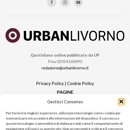
Quotidiano online pubblicato da UP
P.iva 02054160490
redazione@urbanlivorno.it
Privacy Policy
|
Cookie Policy
PAGINE
Gestisci Consenso
Redazione
Contatti
Per fornire le migliori esperienze, utilizziamo tecnologie come i cookie per
memorizzare e/o accedere alle informazioni del dispositivo. Il consenso a
Pubblicità
queste tecnologie ci permetterà di elaborare dati come il comportamento di
Sitemap
navigazione o ID unici su questo sito. Non acconsentire o ritirare il consenso