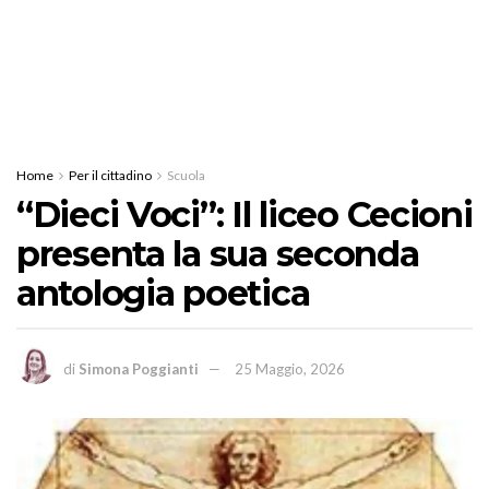
Home
Per il cittadino
Scuola
“Dieci Voci”: Il liceo Cecioni
presenta la sua seconda
antologia poetica
di
Simona Poggianti
25 Maggio, 2026