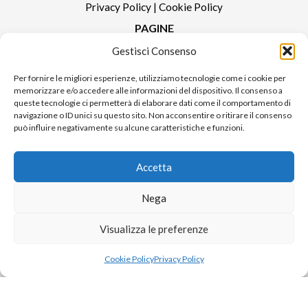
Privacy Policy
|
Cookie Policy
PAGINE
Gestisci Consenso
Redazione
Contatti
Per fornire le migliori esperienze, utilizziamo tecnologie come i cookie per
memorizzare e/o accedere alle informazioni del dispositivo. Il consenso a
Pubblicità
queste tecnologie ci permetterà di elaborare dati come il comportamento di
Sitemap
navigazione o ID unici su questo sito. Non acconsentire o ritirare il consenso
può influire negativamente su alcune caratteristiche e funzioni.
RUBRICHE
Notizie in Primo Piano
Accetta
Tutte le notizie
Urban Video
Nega
Livorno FAQs
Visualizza le preferenze
Cookie Policy
Privacy Policy
© 2024 UP di Poggianti Simona | Urban Livorno è una testata giornalistica
iscritta al numero n. 09/2018 del Registro Stampa del Tribunale di Livorno
Sito realizzato da
Alessio Rossi