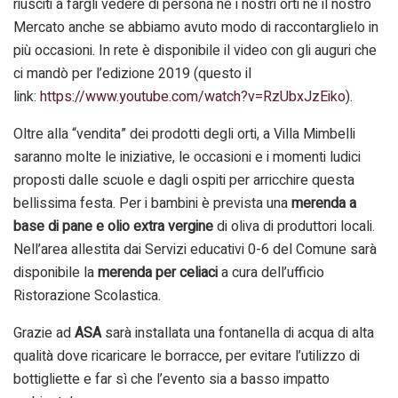
riusciti a fargli vedere di persona né i nostri orti né il nostro
Mercato anche se abbiamo avuto modo di raccontarglielo in
più occasioni. In rete è disponibile il video con gli auguri che
ci mandò per l’edizione 2019 (questo il
link:
https://www.youtube.com/watch?v=RzUbxJzEiko
).
Oltre alla “vendita” dei prodotti degli orti, a Villa Mimbelli
saranno molte le iniziative, le occasioni e i momenti ludici
proposti dalle scuole e dagli ospiti per arricchire questa
bellissima festa. Per i bambini è prevista una
merenda a
base di pane e olio extra vergine
di oliva di produttori locali.
Nell’area allestita dai Servizi educativi 0-6 del Comune sarà
disponibile la
merenda per celiaci
a cura dell’ufficio
Ristorazione Scolastica.
Grazie ad
ASA
sarà installata una fontanella di acqua di alta
qualità dove ricaricare le borracce, per evitare l’utilizzo di
bottigliette e far sì che l’evento sia a basso impatto