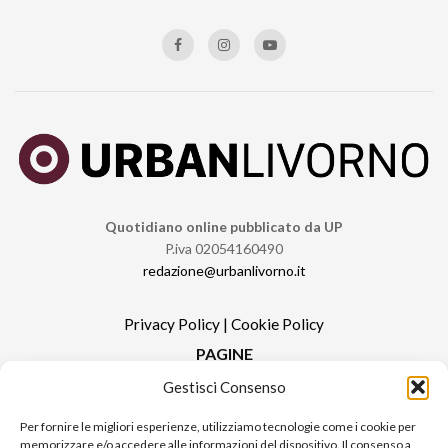
Quotidiano online pubblicato da UP
P.iva 02054160490
redazione@urbanlivorno.it
Privacy Policy
|
Cookie Policy
PAGINE
Gestisci Consenso
Redazione
Contatti
Per fornire le migliori esperienze, utilizziamo tecnologie come i cookie per
memorizzare e/o accedere alle informazioni del dispositivo. Il consenso a
Pubblicità