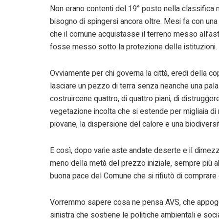
Non erano contenti del 19° posto nella classifica n
bisogno di spingersi ancora oltre. Mesi fa con un
che il comune acquistasse il terreno messo all’asta
fosse messo sotto la protezione delle istituzioni.
Ovviamente per chi governa la città, eredi della 
lasciare un pezzo di terra senza neanche una pala
costruircene quattro, di quattro piani, di distrugge
vegetazione incolta che si estende per migliaia di
piovane, la dispersione del calore e una biodiversit
E così, dopo varie aste andate deserte e il dimez
meno della metà del prezzo iniziale, sempre più ab
buona pace del Comune che si rifiutò di comprare o 
Vorremmo sapere cosa ne pensa AVS, che appoggia
sinistra che sostiene le politiche ambientali e socia