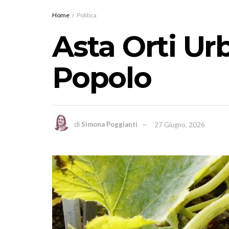
Home
Politica
Asta Orti Urb
Popolo
di
Simona Poggianti
27 Giugno, 2026