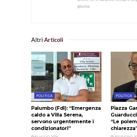
giusta.
Altri
Articoli
POLITICA
POLITICA
Palumbo (FdI): “Emergenza
Piazza Gar
caldo a Villa Serena,
Guarducci 
servono urgentemente i
“Le polem
condizionatori”
chiarezza
8 LUGLIO, 2026
30 GIUGNO, 2