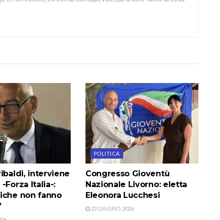
POLITICA
ibaldi, interviene
Congresso Gioventù
-Forza Italia-:
Nazionale Livorno: eletta
iche non fanno
Eleonora Lucchesi
”
22 GIUGNO, 2026
026