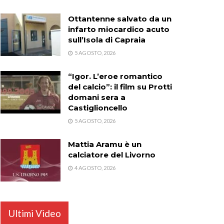
Ottantenne salvato da un
infarto miocardico acuto
sull’Isola di Capraia
5 AGOSTO, 2026
“Igor. L’eroe romantico
del calcio”: il film su Protti
domani sera a
Castiglioncello
5 AGOSTO, 2026
Mattia Aramu è un
calciatore del Livorno
4 AGOSTO, 2026
Ultimi Video