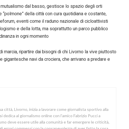
 il mutualismo dal basso, gestisce lo spazio degli orti
rde “polmone” della città con cura quotidiana e costante,
neforum, eventi come il raduno nazionale di cicloattivisti
ogismo e della lotta, ma soprattutto un parco pubblico
tadinanza in ogni momento
 marcia, ripartire dai bisogni di chi Livorno la vive piuttosto
 le gigantesche navi da crociera, che arrivano a predare e
a città, Livorno, inizia a lavorare come giornalista sportivo alla
si dedica al giornalismo online con l'amico Fabrizio Pucci a
lismo deve essere utile alla comunità e far emergere le criticità,
i errori commessi con la consapevolezza di aver fatto la cosa