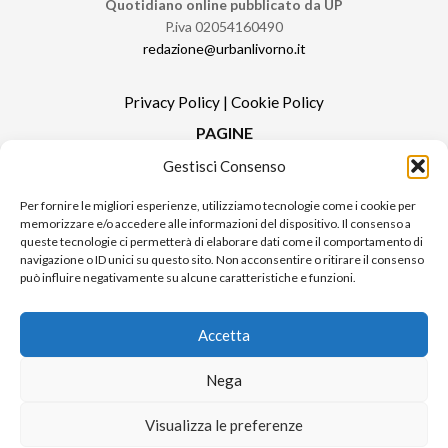
Quotidiano online pubblicato da UP
P.iva 02054160490
redazione@urbanlivorno.it
Privacy Policy
|
Cookie Policy
PAGINE
Gestisci Consenso
Redazione
Contatti
Per fornire le migliori esperienze, utilizziamo tecnologie come i cookie per
memorizzare e/o accedere alle informazioni del dispositivo. Il consenso a
Pubblicità
queste tecnologie ci permetterà di elaborare dati come il comportamento di
Sitemap
navigazione o ID unici su questo sito. Non acconsentire o ritirare il consenso
può influire negativamente su alcune caratteristiche e funzioni.
RUBRICHE
Notizie in Primo Piano
Accetta
Tutte le notizie
Urban Video
Nega
Livorno FAQs
Visualizza le preferenze