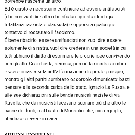
potrebbe nascerne un altro.
Ed è giusto e necessario continuare ad essere antifascisti
(che non vuol dire altro che rifiutare questa ideologia
totalitaria, razzista e classista) e opporsi a qualunque
tentativo di restaurare il fascismo.
É bene ribadirlo: essere antifascisti non vuol dire essere
solamente di sinistra, vuol dire credere in una società in cui
tutti abbiano il diritto di esprimere le proprie idee convivendo
con gli altri. Ci si chieda, semmai, perché la sinistra sembra
essere rimasta sola nell’affermazione di questo principio,
mentre gli altri partiti sembrano esserselo dimenticato: basti
pensare alla seconda carica dello stato, Ignazio La Russa, e
alle sue dichiarazioni sulle bande musicali naziste di via
Rasella, che da musicisti facevano suonare più che altro le
canne dei fucili, o al busto di Mussolini che, con orgoglio,
ribadisce di avere in casa.
ARTICOLI CORRELATI