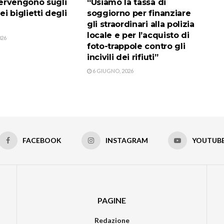
ntervengono sugli
“Usiamo la tassa di
i biglietti degli
soggiorno per finanziare
gli straordinari alla polizia
locale e per l’acquisto di
026
foto-trappole contro gli
incivili dei rifiuti”
6 GIUGNO, 2026
FACEBOOK
INSTAGRAM
YOUTUB
PAGINE
Redazione