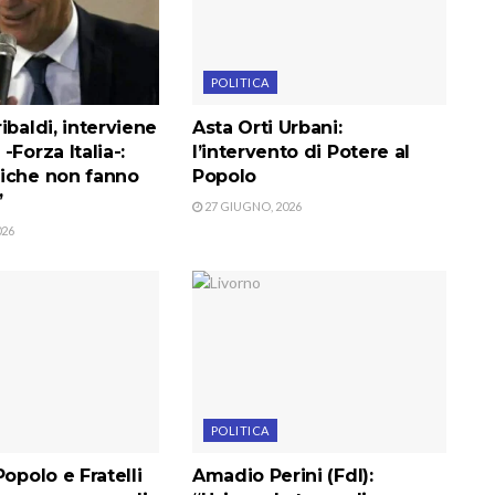
POLITICA
ibaldi, interviene
Asta Orti Urbani:
-Forza Italia-:
l’intervento di Potere al
iche non fanno
Popolo
”
27 GIUGNO, 2026
026
POLITICA
Popolo e Fratelli
Amadio Perini (FdI):