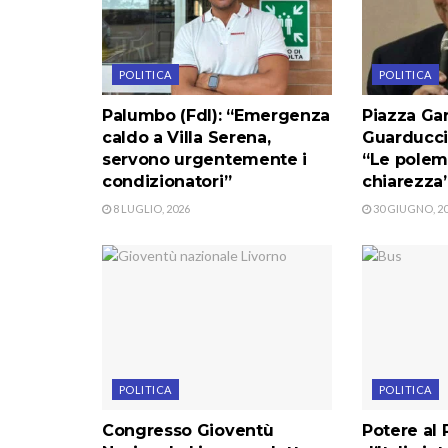
POLITICA
POLITICA
Palumbo (FdI): “Emergenza
Piazza Gar
caldo a Villa Serena,
Guarducci 
servono urgentemente i
“Le polem
condizionatori”
chiarezza
8 LUGLIO, 2026
30 GIUGNO, 2
POLITICA
POLITICA
Congresso Gioventù
Potere al 