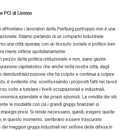
e PCI di Livorno
ffrontano i lavoratori della Pierburg purtroppo non è una
nazionale. Stiamo parlando di un comparto industriale
rno una città operaia, con un tessuto sociale e politico ben
rra miete vittime quotidianamente.
 pezzo della politica istituzionale e non, siano giunte
razione capitalistico che anche nella nostra città, dagli
e deindustrializzazione che ha colpito e continua a colpire
o, è evidente che, sconfessando i propositi fatti nei tavoli
rso volto a tutelare i livelli occupazionali e industriali,
onomica aziendale e dei propri azionisti. La vendita dei siti
te le modalità con cui i grandi gruppi finanziari si
gli impegni presi. Si rende necessario, quindi, esigere quelle
he, in questo momento, sembrano essere trascurate.
dei maggiori gruppi industriali nel settore della difesa in