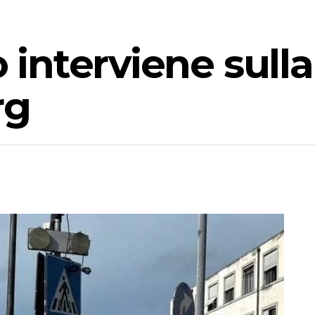
o interviene sull
rg