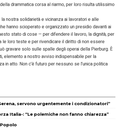
 della drammatica corsa al riarmo, per loro risulta utilissimo
nostra solidarietà e vicinanza ai lavoratori e alle
o che hanno scioperato e organizzato un presidio davanti ai
esto stato di cose — per difendere il lavoro, la dignità, per
le loro teste e per rivendicare il diritto di non essere
uò gravare solo sulle spalle degli operai della Pierburg. È
nti, elemento a nostro avviso indispensabile per la
za in atto. Non c’è futuro per nessuno se l’unica politica
 Serena, servono urgentemente i condizionatori”
orza Italia-: “Le polemiche non fanno chiarezza”
l Popolo