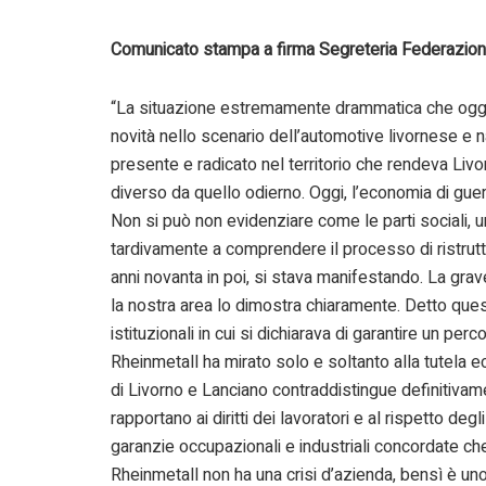
Comunicato stampa a firma Segreteria Federazion
“La situazione estremamente drammatica che oggi a
novità nello scenario dell’automotive livornese e 
presente e radicato nel territorio che rendeva Livo
diverso da quello odierno. Oggi, l’economia di gue
Non si può non evidenziare come le parti sociali, un
tardivamente a comprendere il processo di ristruttu
anni novanta in poi, si stava manifestando. La grav
la nostra area lo dimostra chiaramente. Detto quest
istituzionali in cui si dichiarava di garantire un perco
Rheinmetall ha mirato solo e soltanto alla tutela ec
di Livorno e Lanciano contraddistingue definitivamen
rapportano ai diritti dei lavoratori e al rispetto de
garanzie occupazionali e industriali concordate c
Rheinmetall non ha una crisi d’azienda, bensì è uno 