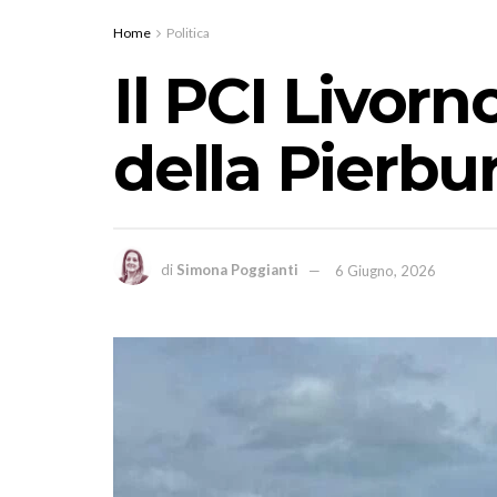
Home
Politica
Il PCI Livorn
della Pierbu
di
Simona Poggianti
6 Giugno, 2026