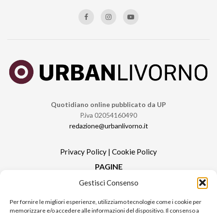
Quotidiano online pubblicato da UP
P.iva 02054160490
redazione@urbanlivorno.it
Privacy Policy
|
Cookie Policy
PAGINE
Gestisci Consenso
Redazione
Contatti
Per fornire le migliori esperienze, utilizziamo tecnologie come i cookie per
memorizzare e/o accedere alle informazioni del dispositivo. Il consenso a
Pubblicità