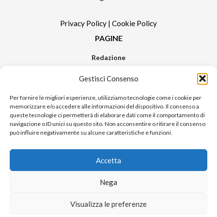
Privacy Policy
|
Cookie Policy
PAGINE
Redazione
Contatti
Gestisci Consenso
Pubblicità
Sitemap
Per fornire le migliori esperienze, utilizziamo tecnologie come i cookie per
memorizzare e/o accedere alle informazioni del dispositivo. Il consenso a
RUBRICHE
queste tecnologie ci permetterà di elaborare dati come il comportamento di
navigazione o ID unici su questo sito. Non acconsentire o ritirare il consenso
Notizie in Primo Piano
può influire negativamente su alcune caratteristiche e funzioni.
Tutte le notizie
Urban Video
Accetta
Livorno FAQs
Nega
© 2024 UP di Poggianti Simona | Urban Livorno è una testata giornalistica
Visualizza le preferenze
iscritta al numero n. 09/2018 del Registro Stampa del Tribunale di Livorno