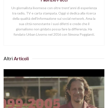
Un giornalista livornese con oltre trent'anni di esperienza
tra radio, TV e carta stampata. Oggi si dedica alla ricerca
della qualità dell'informazione sui social network. Ama la
sua città nonostante i suoi difetti e crede che il
giornalismo non gridato possa fare la differenza. Ha
fondato Urban Livorno nel 2016 con Simona Poggianti.
Altri
Articoli