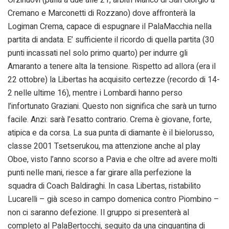
Cremano e Marconetti di Rozzano) dove affronterà la
Logiman Crema, capace di espugnare il PalaMacchia nella
partita di andata. E’ sufficiente il ricordo di quella partita (30
punti incassati nel solo primo quarto) per indurre gli
Amaranto a tenere alta la tensione. Rispetto ad allora (era il
22 ottobre) la Libertas ha acquisito certezze (recordo di 14-
2 nelle ultime 16), mentre i Lombardi hanno perso
l’infortunato Graziani. Questo non significa che sarà un turno
facile. Anzi: sarà l’esatto contrario. Crema è giovane, forte,
atipica e da corsa. La sua punta di diamante è il bielorusso,
classe 2001 Tsetserukou, ma attenzione anche al play
Oboe, visto l’anno scorso a Pavia e che oltre ad avere molti
punti nelle mani, riesce a far girare alla perfezione la
squadra di Coach Baldiraghi. In casa Libertas, ristabilito
Lucarelli – già sceso in campo domenica contro Piombino –
non ci saranno defezione. Il gruppo si presenterà al
completo al PalaBertocchi, seguito da una cinquantina di