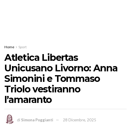
Home
Sport
Atletica Libertas
Unicusano Livorno: Anna
Simonini e Tommaso
Triolo vestiranno
l’amaranto
di
Simona Poggianti
28 Dicembre, 2025