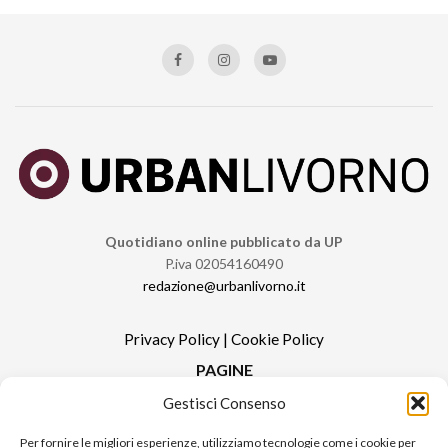
Quotidiano online pubblicato da UP
P.iva 02054160490
redazione@urbanlivorno.it
Privacy Policy
|
Cookie Policy
PAGINE
Gestisci Consenso
Redazione
Contatti
Per fornire le migliori esperienze, utilizziamo tecnologie come i cookie per