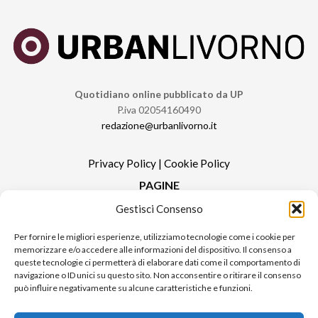
Quotidiano online pubblicato da UP
P.iva 02054160490
redazione@urbanlivorno.it
Privacy Policy
|
Cookie Policy
PAGINE
Gestisci Consenso
Redazione
Contatti
Per fornire le migliori esperienze, utilizziamo tecnologie come i cookie per
memorizzare e/o accedere alle informazioni del dispositivo. Il consenso a
Pubblicità
queste tecnologie ci permetterà di elaborare dati come il comportamento di
Sitemap
navigazione o ID unici su questo sito. Non acconsentire o ritirare il consenso
può influire negativamente su alcune caratteristiche e funzioni.
RUBRICHE