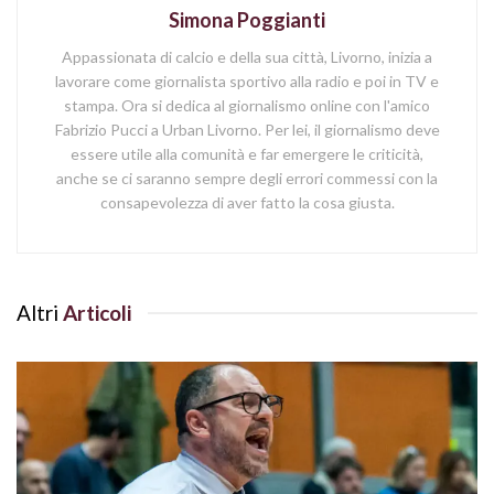
Simona Poggianti
Appassionata di calcio e della sua città, Livorno, inizia a
lavorare come giornalista sportivo alla radio e poi in TV e
stampa. Ora si dedica al giornalismo online con l'amico
Fabrizio Pucci a Urban Livorno. Per lei, il giornalismo deve
essere utile alla comunità e far emergere le criticità,
anche se ci saranno sempre degli errori commessi con la
consapevolezza di aver fatto la cosa giusta.
Altri
Articoli