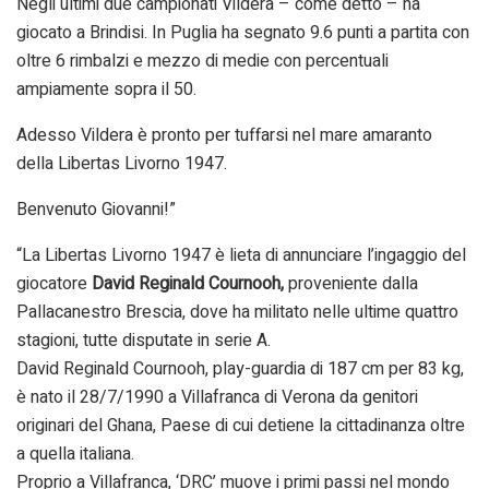
Negli ultimi due campionati Vildera – come detto – ha
giocato a Brindisi. In Puglia ha segnato 9.6 punti a partita con
oltre 6 rimbalzi e mezzo di medie con percentuali
ampiamente sopra il 50.
Adesso Vildera è pronto per tuffarsi nel mare amaranto
della Libertas Livorno 1947.
Benvenuto Giovanni!”
“La Libertas Livorno 1947 è lieta di annunciare l’ingaggio del
giocatore
David Reginald Cournooh,
proveniente dalla
Pallacanestro Brescia, dove ha militato nelle ultime quattro
stagioni, tutte disputate in serie A.
David Reginald Cournooh, play-guardia di 187 cm per 83 kg,
è nato il 28/7/1990 a Villafranca di Verona da genitori
originari del Ghana, Paese di cui detiene la cittadinanza oltre
a quella italiana.
Proprio a Villafranca, ‘DRC’ muove i primi passi nel mondo