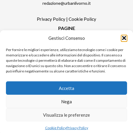
redazione@urbanlivorno.it
Privacy Policy
|
Cookie Policy
PAGINE
Gestisci Consenso
Redazione
Contatti
Per fornire le migliori esperienze, utilizziamo tecnologie come i cookie per
memorizzare e/o accedere alle informazioni del dispositivo. Il consenso a
Pubblicità
queste tecnologie ci permetterà di elaborare dati come il comportamento di
Sitemap
navigazione o ID unici su questo sito. Non acconsentire o ritirare il consenso
può influire negativamente su alcune caratteristiche e funzioni.
RUBRICHE
Notizie in Primo Piano
Accetta
Tutte le notizie
Urban Video
Nega
Livorno FAQs
Visualizza le preferenze
© 2024 UP di Poggianti Simona | Urban Livorno è una testata giornalistica
Cookie Policy
Privacy Policy