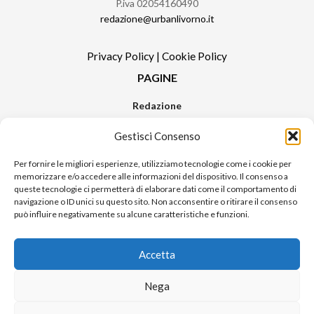
P.iva 02054160490
redazione@urbanlivorno.it
Privacy Policy
|
Cookie Policy
PAGINE
Redazione
Contatti
Gestisci Consenso
Pubblicità
Sitemap
Per fornire le migliori esperienze, utilizziamo tecnologie come i cookie per
memorizzare e/o accedere alle informazioni del dispositivo. Il consenso a
RUBRICHE
queste tecnologie ci permetterà di elaborare dati come il comportamento di
navigazione o ID unici su questo sito. Non acconsentire o ritirare il consenso
Notizie in Primo Piano
può influire negativamente su alcune caratteristiche e funzioni.
Tutte le notizie
Urban Video
Accetta
Livorno FAQs
Nega
© 2024 UP di Poggianti Simona | Urban Livorno è una testata giornalistica