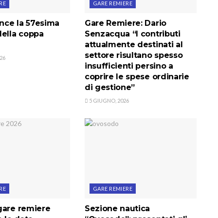
RE
GARE REMIERE
ince la 57esima
Gare Remiere: Dario
della coppa
Senzacqua “I contributi
attualmente destinati al
settore risultano spesso
26
insufficienti persino a
coprire le spese ordinarie
di gestione”
5 GIUGNO, 2026
RE
GARE REMIERE
gare remiere
Sezione nautica