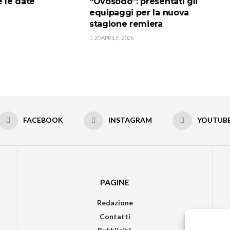
e le date
“Ovosodo”: presentati gli
equipaggi per la nuova
stagione remiera
20 APRILE, 2026
FACEBOOK
INSTAGRAM
YOUTUB
PAGINE
Redazione
Contatti