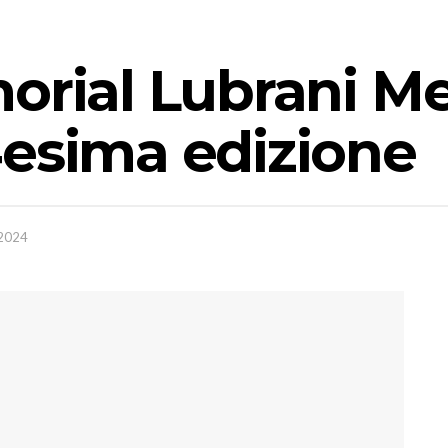
orial Lubrani Meo
4esima edizione
 2024