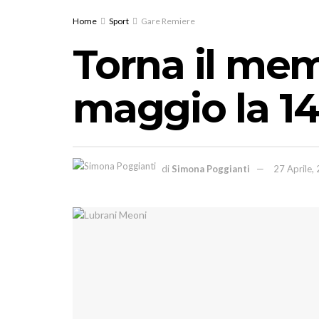
Home
Sport
Gare Remiere
Torna il mem
maggio la 1
di
Simona Poggianti
27 Aprile,