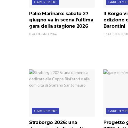
GARE REMIERE
GARE REMIE
Palio Marinaro: sabato 27
Il Borgo v
giugno va in scena l’ultima
edizione 
gara della stagione 2026
Barontini
24 GIUGNO, 2026
14 GIUGNO, 20
GARE REMIERE
GARE REMIE
Straborgo 2026: una
Progetto 