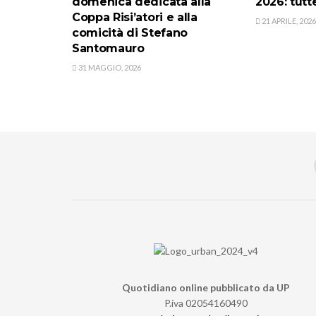
domenica dedicata alla
2026: tutt
Coppa Risi’atori e alla
21 APRILE, 2026
comicità di Stefano
Santomauro
31 MAGGIO, 2026
Quotidiano online pubblicato da UP
P.iva 02054160490