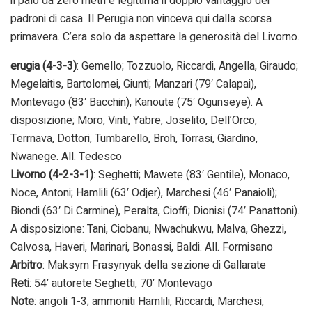
il palo da zero metri e legittima il doppio vantaggio dei
padroni di casa. Il Perugia non vinceva qui dalla scorsa
primavera. C’era solo da aspettare la generosità del Livorno.
erugia (4-3-3)
: Gemello; Tozzuolo, Riccardi, Angella, Giraudo;
Megelaitis, Bartolomei, Giunti; Manzari (79′ Calapai),
Montevago (83′ Bacchin), Kanoute (75′ Ogunseye). A
disposizione; Moro, Vinti, Yabre, Joselito, Dell’Orco,
Terrnava, Dottori, Tumbarello, Broh, Torrasi, Giardino,
Nwanege. All. Tedesco
Livorno (4-2-3-1)
: Seghetti; Mawete (83′ Gentile), Monaco,
Noce, Antoni; Hamlili (63′ Odjer), Marchesi (46′ Panaioli);
Biondi (63′ Di Carmine), Peralta, Cioffi; Dionisi (74′ Panattoni).
A disposizione: Tani, Ciobanu, Nwachukwu, Malva, Ghezzi,
Calvosa, Haveri, Marinari, Bonassi, Baldi. All. Formisano
Arbitro
: Maksym Frasynyak della sezione di Gallarate
Reti
: 54′ autorete Seghetti, 70′ Montevago
Note
: angoli 1-3; ammoniti Hamlili, Riccardi, Marchesi,