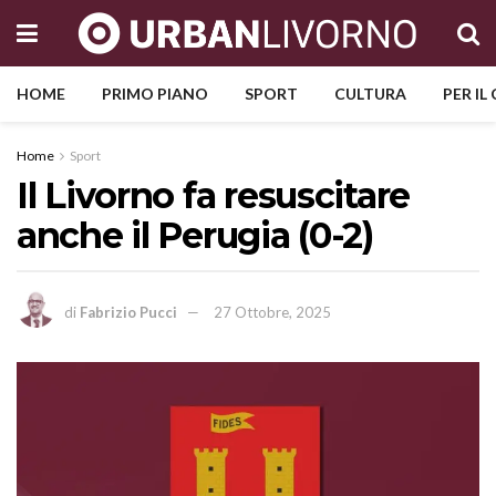
HOME
PRIMO PIANO
SPORT
CULTURA
PER IL
Home
Sport
Il Livorno fa resuscitare
anche il Perugia (0-2)
di
Fabrizio Pucci
27 Ottobre, 2025