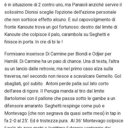
è in situazione di 2 contro uno, ma Panaioli anziché servire il
solissimo Dionisi sceglie l’opzione dell’azione personale
che non sortisce effetto alcuno. E sul capovolgimento di
fronte Kanoute trova un gol fortunoso: destro dal limite di
Kanoute che colpisce il palo, carambola su Seghetti e
finisce in porta. In cre di bi le !
Formisano inserisce Di Carmine per Biondi e Odjier per
Hamlili. Di Carmine ha un paio di chance. Una di testa, l’altra
su un lancio dalle retrovie, ma nel primo caso alza sulla
traversa, nel secondo non riesce a scavalcare Gemello. Gol
sbagliati, gol subito. Antoni perde palla sul lato corto
dell’area di rigore. Il Perugia manda al tiro dal limite
Bartolomei con il pallone che passa sotto le gambe a un
difensore amaranto. Seghetti respinge come può e
Montevago (che non segnava da quasi sette mesi) in tap in
fa 2-0 al 25’. Ed è tristezza pura. Al 36’ Montevago colpisce