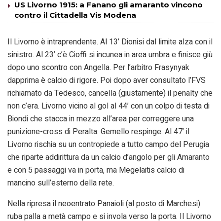
US Livorno 1915: a Fanano gli amaranto vincono
contro il Cittadella Vis Modena
Il Livorno è intraprendente. Al 13’ Dionisi dal limite alza con il
sinistro. Al 23’ c’è Cioffi si incunea in area umbra e finisce giù
dopo uno scontro con Angella. Per l’arbitro Frasynyak
dapprima è calcio di rigore. Poi dopo aver consultato l’FVS
richiamato da Tedesco, cancella (giustamente) il penalty che
non c’era. Livorno vicino al gol al 44’ con un colpo di testa di
Biondi che stacca in mezzo all’area per correggere una
punizione-cross di Peralta: Gemello respinge. Al 47’ il
Livorno rischia su un contropiede a tutto campo del Perugia
che riparte addirittura da un calcio d’angolo per gli Amaranto
e con 5 passaggi va in porta, ma Megelaitis calcio di
mancino sull’esterno della rete.
Nella ripresa il neoentrato Panaioli (al posto di Marchesi)
ruba palla a metà campo e si invola verso la porta. Il Livorno