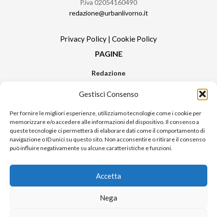
P.iva 02054160490
redazione@urbanlivorno.it
Privacy Policy
|
Cookie Policy
PAGINE
Redazione
Contatti
Gestisci Consenso
Pubblicità
Sitemap
Per fornire le migliori esperienze, utilizziamo tecnologie come i cookie per
memorizzare e/o accedere alle informazioni del dispositivo. Il consenso a
RUBRICHE
queste tecnologie ci permetterà di elaborare dati come il comportamento di
navigazione o ID unici su questo sito. Non acconsentire o ritirare il consenso
Notizie in Primo Piano
può influire negativamente su alcune caratteristiche e funzioni.
Tutte le notizie
Urban Video
Accetta
Livorno FAQs
Nega
© 2024 UP di Poggianti Simona | Urban Livorno è una testata giornalistica