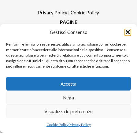
Privacy Policy
|
Cookie Policy
PAGINE
Gestisci Consenso
Redazione
Contatti
Per fornire le migliori esperienze, utilizziamo tecnologie come i cookie per
memorizzare e/o accedere alle informazioni del dispositivo. Il consenso a
Pubblicità
queste tecnologie ci permetterà di elaborare dati come il comportamento di
Sitemap
navigazione o ID unici su questo sito. Non acconsentire o ritirare il consenso
può influire negativamente su alcune caratteristiche e funzioni.
RUBRICHE
Notizie in Primo Piano
Accetta
Tutte le notizie
Urban Video
Nega
Livorno FAQs
Visualizza le preferenze
© 2024 UP di Poggianti Simona | Urban Livorno è una testata giornalistica
Cookie Policy
Privacy Policy
iscritta al numero n. 09/2018 del Registro Stampa del Tribunale di Livorno
Sito realizzato da
Alessio Rossi