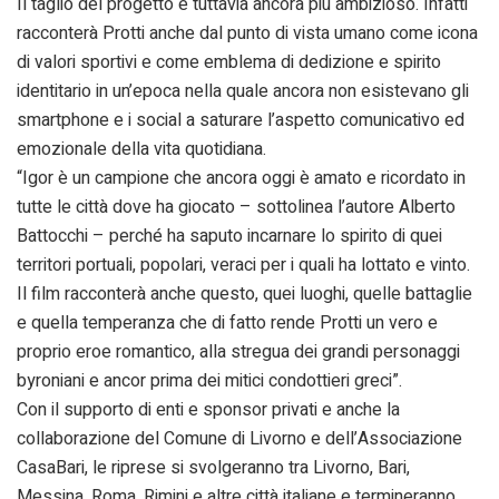
Il taglio del progetto è tuttavia ancora più ambizioso. Infatti
racconterà Protti anche dal punto di vista umano come icona
di valori sportivi e come emblema di dedizione e spirito
identitario in un’epoca nella quale ancora non esistevano gli
smartphone e i social a saturare l’aspetto comunicativo ed
emozionale della vita quotidiana.
“Igor è un campione che ancora oggi è amato e ricordato in
tutte le città dove ha giocato – sottolinea l’autore Alberto
Battocchi – perché ha saputo incarnare lo spirito di quei
territori portuali, popolari, veraci per i quali ha lottato e vinto.
Il film racconterà anche questo, quei luoghi, quelle battaglie
e quella temperanza che di fatto rende Protti un vero e
proprio eroe romantico, alla stregua dei grandi personaggi
byroniani e ancor prima dei mitici condottieri greci”.
Con il supporto di enti e sponsor privati e anche la
collaborazione del Comune di Livorno e dell’Associazione
CasaBari, le riprese si svolgeranno tra Livorno, Bari,
Messina, Roma, Rimini e altre città italiane e termineranno