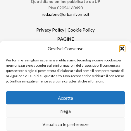
Quotidiano online pubblicato da UP
P.iva 02054160490
redazione@urbanlivorno.it
Privacy Policy
|
Cookie Policy
PAGINE
Gestisci Consenso
Redazione
Contatti
Per fornire le migliori esperienze, utilizziamo tecnologie come i cookie per
memorizzare e/o accedere alle informazioni del dispositivo. Il consenso a
Pubblicità
queste tecnologie ci permetterà di elaborare dati come il comportamento di
Sitemap
navigazione o ID unici su questo sito. Non acconsentire o ritirare il consenso
può influire negativamente su alcune caratteristiche e funzioni.
RUBRICHE
Notizie in Primo Piano
Accetta
Tutte le notizie
Urban Video
Nega
Livorno FAQs
Visualizza le preferenze