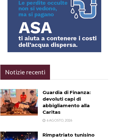
Notizie recenti
Guardia di Finanza:
devoluti capi di
abbigliamento alla
Caritas
6 AGOSTO, 2026
Rimpatriato tunisino