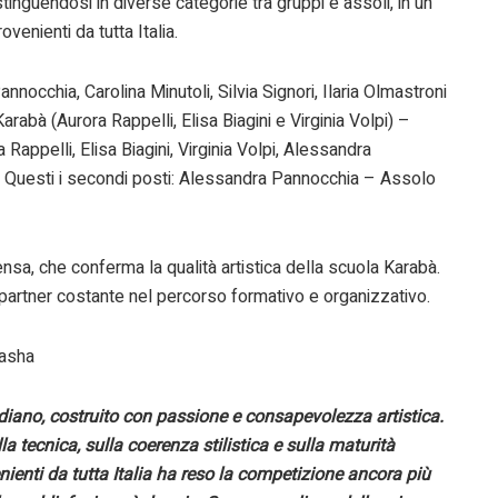
tinguendosi in diverse categorie tra gruppi e assoli, in un
venienti da tutta Italia.
nnocchia, Carolina Minutoli, Silvia Signori, Ilaria Olmastroni
abà (Aurora Rappelli, Elisa Biagini e Virginia Volpi) –
Rappelli, Elisa Biagini, Virginia Volpi, Alessandra
. Questi i secondi posti: Alessandra Pannocchia – Assolo
sa, che conferma la qualità artistica della scuola Karabà.
 partner costante nel percorso formativo e organizzativo.
Basha
tidiano, costruito con passione e consapevolezza artistica.
la tecnica, sulla coerenza stilistica e sulla maturità
enienti da tutta Italia ha reso la competizione ancora più