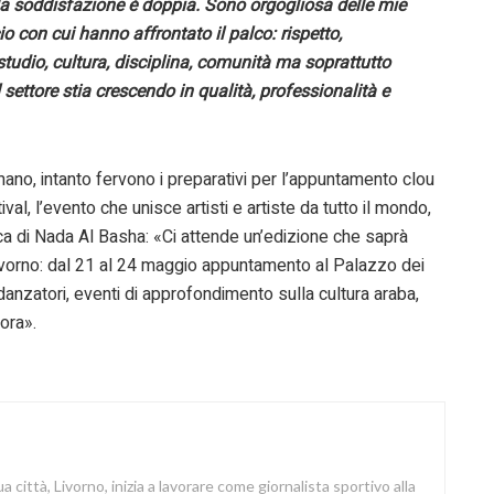
to la soddisfazione è doppia. Sono orgogliosa delle mie
o con cui hanno affrontato il palco: rispetto,
tudio, cultura, disciplina, comunità ma soprattutto
settore stia crescendo in qualità, professionalità e
no, intanto fervono i preparativi per l’appuntamento clou
l, l’evento che unisce artisti e artiste da tutto il mondo,
ca di Nada Al Basha: «Ci attende un’edizione che saprà
 Livorno: dal 21 al 24 maggio appuntamento al Palazzo dei
danzatori, eventi di approfondimento sulla cultura araba,
cora».
a città, Livorno, inizia a lavorare come giornalista sportivo alla