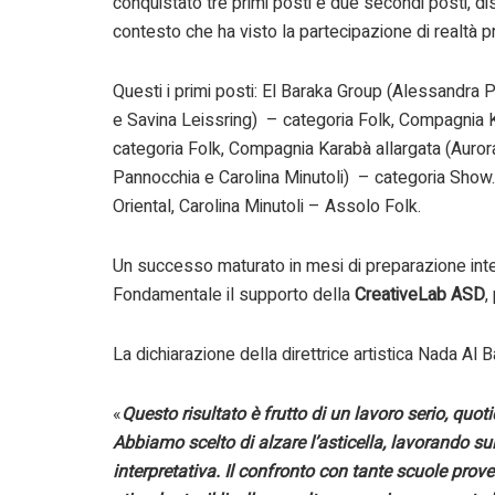
conquistato tre primi posti e due secondi posti, dis
contesto che ha visto la partecipazione di realtà pro
Questi i primi posti: El Baraka Group (Alessandra Pa
e Savina Leissring) – categoria Folk, Compagnia Kar
categoria Folk, Compagnia Karabà allargata (Aurora 
Pannocchia e Carolina Minutoli) – categoria Show
Oriental, Carolina Minutoli – Assolo Folk.
Un successo maturato in mesi di preparazione inten
Fondamentale il supporto della
CreativeLab ASD
,
La dichiarazione della direttrice artistica Nada Al 
«
Questo risultato è frutto di un lavoro serio, quo
Abbiamo scelto di alzare l’asticella, lavorando sul
interpretativa. Il confronto con tante scuole prov