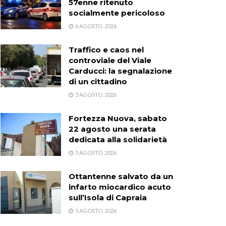
57enne ritenuto
socialmente pericoloso
6 AGOSTO, 2026
Traffico e caos nel
controviale del Viale
Carducci: la segnalazione
di un cittadino
5 AGOSTO, 2026
Fortezza Nuova, sabato
22 agosto una serata
dedicata alla solidarietà
5 AGOSTO, 2026
Ottantenne salvato da un
infarto miocardico acuto
sull’Isola di Capraia
5 AGOSTO, 2026