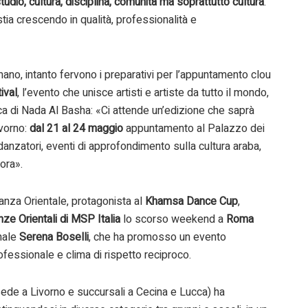
tudio, cultura, disciplina, comunità ma soprattutto cultura
.
ia crescendo in qualità, professionalità e
no, intanto fervono i preparativi per l’appuntamento clou
ival
, l’evento che unisce artisti e artiste da tutto il mondo,
ica di Nada Al Basha: «Ci attende un’edizione che saprà
ivorno:
dal 21 al 24 maggio
appuntamento al Palazzo dei
danzatori, eventi di approfondimento sulla cultura araba,
cora».
Danza Orientale, protagonista al
Khamsa Dance Cup
,
ze Orientali di MSP Italia
lo scorso weekend a
Roma
onale
Serena Boselli
, che ha promosso un evento
ofessionale e clima di rispetto reciproco.
ede a Livorno e succursali a Cecina e Lucca) ha