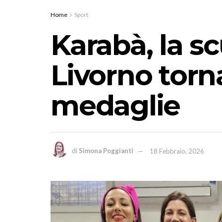
Home
Sport
Karabà, la sc
Livorno tor
medaglie
di
Simona Poggianti
18 Febbraio, 2026