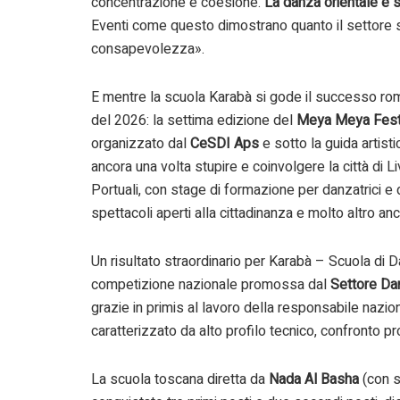
concentrazione e coesione.
La danza orientale è s
Eventi come questo dimostrano quanto il settore st
consapevolezza».
E mentre la scuola Karabà si gode il successo roma
del 2026: la settima edizione del
Meya Meya Fest
organizzato dal
CeSDI Aps
e sotto la guida artist
ancora una volta stupire e coinvolgere la città di L
Portuali, con stage di formazione per danzatrici e 
spettacoli aperti alla cittadinanza e molto altro an
Un risultato straordinario per Karabà – Scuola di 
competizione nazionale promossa dal
Settore Dan
grazie in primis al lavoro della responsabile nazi
caratterizzato da alto profilo tecnico, confronto pr
La scuola toscana diretta da
Nada Al Basha
(con s