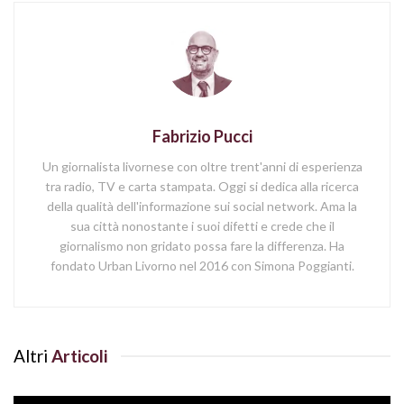
Fabrizio Pucci
Un giornalista livornese con oltre trent'anni di esperienza
tra radio, TV e carta stampata. Oggi si dedica alla ricerca
della qualità dell'informazione sui social network. Ama la
sua città nonostante i suoi difetti e crede che il
giornalismo non gridato possa fare la differenza. Ha
fondato Urban Livorno nel 2016 con Simona Poggianti.
Altri
Articoli