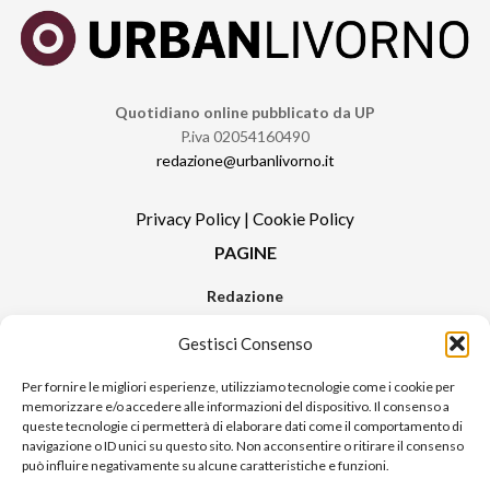
Quotidiano online pubblicato da UP
P.iva 02054160490
redazione@urbanlivorno.it
Privacy Policy
|
Cookie Policy
PAGINE
Redazione
Contatti
Gestisci Consenso
Pubblicità
Sitemap
Per fornire le migliori esperienze, utilizziamo tecnologie come i cookie per
memorizzare e/o accedere alle informazioni del dispositivo. Il consenso a
RUBRICHE
queste tecnologie ci permetterà di elaborare dati come il comportamento di
navigazione o ID unici su questo sito. Non acconsentire o ritirare il consenso
Notizie in Primo Piano
può influire negativamente su alcune caratteristiche e funzioni.
Tutte le notizie