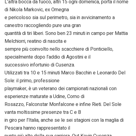
L’altra bocca da fuoco, altri 15 ogni domenica, porta il nome
di Nikola Markovic, ex Omegna
e pericoloso sia sul perimetro, sia in avvicinamento a
canestro raccogliendo pure una gran
quantità di tiri liberi. Sono ben 23 minuti in campo per Mattia
Melchiorri, reatino di nascita e
sempre più coinvolto nello scacchiere di Ponticiello,
specialmente dopo l’addio di Agostini e il
successivo infortunio di Cusenza.
Utilizzati tra 10 e 15 minuti Marco Bacchin e Leonardo Del
Sole: il primo, professione
playmaker, è un veterano dei campionati nazionali con
esperienze maturate a Udine, Corno di
Rosazzo, Falconstar Monfalcone e infine Rieti. Del Sole
vanta moltissime presenze tra C e B
in giro per l’Italia, anche se le sei stagioni con la maglia di
Pescara hanno rappresentato il
punto più alto della sua carriera. Out Kevin Cusenza