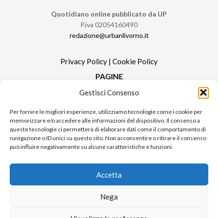
Quotidiano online pubblicato da UP
P.iva 02054160490
redazione@urbanlivorno.it
Privacy Policy
|
Cookie Policy
PAGINE
Gestisci Consenso
Redazione
Contatti
Per fornire le migliori esperienze, utilizziamo tecnologie come i cookie per
memorizzare e/o accedere alle informazioni del dispositivo. Il consenso a
Pubblicità
queste tecnologie ci permetterà di elaborare dati come il comportamento di
Sitemap
navigazione o ID unici su questo sito. Non acconsentire o ritirare il consenso
può influire negativamente su alcune caratteristiche e funzioni.
RUBRICHE
Notizie in Primo Piano
Accetta
Tutte le notizie
Urban Video
Nega
Livorno FAQs