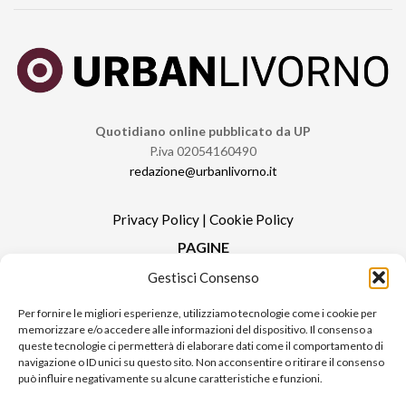
Quotidiano online pubblicato da UP
P.iva 02054160490
redazione@urbanlivorno.it
Privacy Policy
|
Cookie Policy
PAGINE
Gestisci Consenso
Redazione
Contatti
Per fornire le migliori esperienze, utilizziamo tecnologie come i cookie per
memorizzare e/o accedere alle informazioni del dispositivo. Il consenso a
Pubblicità
queste tecnologie ci permetterà di elaborare dati come il comportamento di
Sitemap
navigazione o ID unici su questo sito. Non acconsentire o ritirare il consenso
può influire negativamente su alcune caratteristiche e funzioni.
RUBRICHE