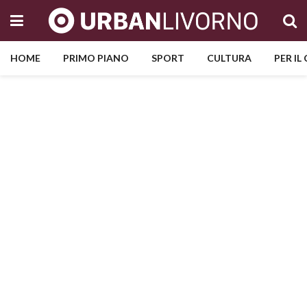
HOME
PRIMO PIANO
SPORT
CULTURA
PER IL