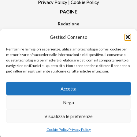
Privacy Policy
|
Cookie Policy
PAGINE
Redazione
Contatti
Gestisci Consenso
Pubblicità
Sitemap
Per fornire le migliori esperienze, utilizziamo tecnologie come i cookie per
memorizzare e/o accedere alle informazioni del dispositivo. Il consenso a
RUBRICHE
queste tecnologie ci permetterà di elaborare dati come il comportamento di
navigazione o ID unici su questo sito. Non acconsentire o ritirare il consenso
Notizie in Primo Piano
può influire negativamente su alcune caratteristiche e funzioni.
Tutte le notizie
Urban Video
Accetta
Livorno FAQs
Nega
© 2024 UP di Poggianti Simona | Urban Livorno è una testata giornalistica
Visualizza le preferenze
iscritta al numero n. 09/2018 del Registro Stampa del Tribunale di Livorno
Sito realizzato da
Alessio Rossi
Cookie Policy
Privacy Policy