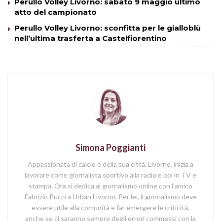
Perullo Volley Livorno: sabato 9 maggio ultimo
atto del campionato
Perullo Volley Livorno: sconfitta per le gialloblù
nell’ultima trasferta a Castelfiorentino
Simona Poggianti
Appassionata di calcio e della sua città, Livorno, inizia a
lavorare come giornalista sportivo alla radio e poi in TV e
stampa. Ora si dedica al giornalismo online con l'amico
Fabrizio Pucci a Urban Livorno. Per lei, il giornalismo deve
essere utile alla comunità e far emergere le criticità,
anche se ci saranno sempre degli errori commessi con la