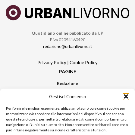
Quotidiano online pubblicato da UP
P.iva 02054160490
redazione@urbanlivorno.it
Privacy Policy
|
Cookie Policy
PAGINE
Redazione
Contatti
Gestisci Consenso
Pubblicità
Sitemap
Per fornire le migliori esperienze, utilizziamo tecnologie come i cookie per
memorizzare e/o accedere alle informazioni del dispositivo. Il consenso a
RUBRICHE
queste tecnologie ci permetterà di elaborare dati come il comportamento di
navigazione o ID unici su questo sito. Non acconsentire o ritirare il consenso
Notizie in Primo Piano
può influire negativamente su alcune caratteristiche e funzioni.