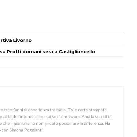
ortiva Livorno
m su Protti domani sera a Castiglioncello
re trent'anni di esperienza tra radio, TV e carta stampata.
 qualità dell'informazione sui social network. Ama la sua città
e che il giornalismo non gridato possa fare la differenza. Ha
 con Simona Poggianti.