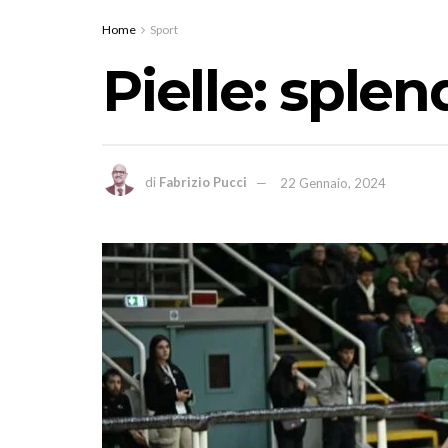
Home
Sport
Pielle: splen
di
Fabrizio Pucci
22 Gennaio, 2024