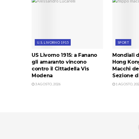
U.S. LIVORNO 1915
SPORT
US Livorno 1915: a Fanano
Mondiali 
gli amaranto vincono
Hong Kong:
contro il Cittadella Vis
Macchi de
Modena
Sezione d
3 AGOSTO, 2026
1 AGOSTO, 20