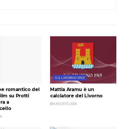
U.S. LIVORNO 1915
roe romantico del
Mattia Aramu è un
 film su Protti
calciatore del Livorno
ra a
4 AGOSTO, 2026
cello
26