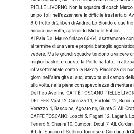
PIELLE LIVORNO. Non la squadra di coach Marco Ca
un po’ folli nell’azzannare la difficile trasferta di
8-0 frutto di 2 liberi di Andrea Lo Biondo e due tri
ancora una volta, splendido Michele Rubbini.
Al Pala Del Mauro finisce 66-64, esattamente com
al termine di una vera e propria battaglia agonistic
vedere. Ma le grandi squadre tendono a vincere a
miglior basket e questo la Pielle ha fatto, in attesa
infrasettimanale contro la Bakery Piacenza dei nuov
giorni nell’altra gita al sud, stavolta sul campo d
alla volta, nella piena consapevolezza di meritare 
Del Fes Avellino-CAFFÈ TOSCANO PIELLE LIVO
DEL FES: Vasl 12, Carenza 11, Bortolin 12, Burini 5, 
Verazzo 4, Basco ne, Agosto ne, Giunta 5. All. Crott
CAFFÈ TOSCANO: Loschi 5, Pagani 12, Laganà, Lo 
Ferraro 6, Chiarini 10, Campori, Diouf 7. All. Cardani
Arbitri: Suriano di Settimo Torinese e Giordano di 