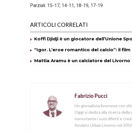
Parziali: 15-17, 14-11, 18-19, 17-19
ARTICOLI CORRELATI
Koffi Djidji è un giocatore dell’Unione Sp
“Igor. L’eroe romantico del calcio”: il fil
Mattia Aramu è un calciatore del Livorno
Fabrizio Pucci
Un giornalista livornese con olt
Oggi si dedica alla ricerca della
nonostante i suoi difetti e cred
fondato Urban Livorno nel 2016