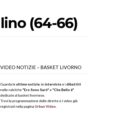
llino (64-66)
VIDEO NOTIZIE – BASKET LIVORNO
Guarda le
ultime notizie
, le
interviste
e i
dibattiti
nelle rubriche
"Ero Sono Sarò"
e
"Che Bello è"
dedicate al basket livornese.
Trovi la programmazione delle dirette e i video già
registrati nella pagina
Urban Video
.