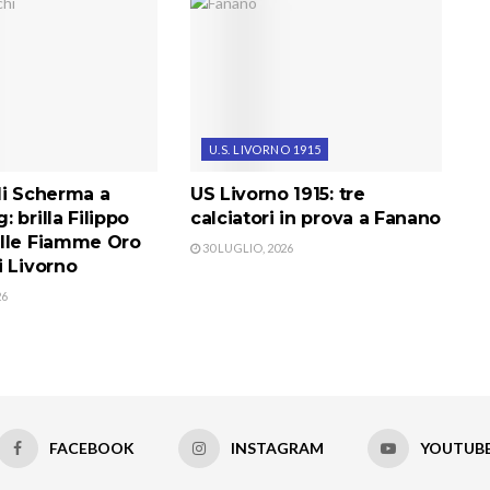
U.S. LIVORNO 1915
di Scherma a
US Livorno 1915: tre
 brilla Filippo
calciatori in prova a Fanano
lle Fiamme Oro
30 LUGLIO, 2026
i Livorno
26
FACEBOOK
INSTAGRAM
YOUTUB