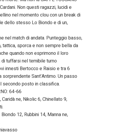
rdani. Non questi ragazzi, lucidi e
 Avellino nel momento clou con un break di
ple dello stesso Lo Biondo e di un,
e nel match di andata. Punteggio basso,
a, tattica, sporca e non sempre bella da
nche quando non esprimono il loro
 di tuffarsi nel temibile turno
i innesti Bertocco e Raisio e tra 6
ella sorprendente Sant’Antimo. Un passo
il secondo posto in classifica.
RNO: 64-66
Caridà ne, Nikolic 6, Chinellato 9,
i.
Biondo 12, Rubbini 14, Manna ne,
.
Chiavasso