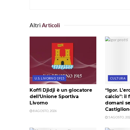
Altri
Articoli
U.S. LIVORNO 1915
CULTURA
Koffi Djidji è un giocatore
“Igor. L’e
dell’Unione Sportiva
calcio”: il
Livorno
domani se
Castiglion
8 AGOSTO, 2026
5 AGOSTO, 20