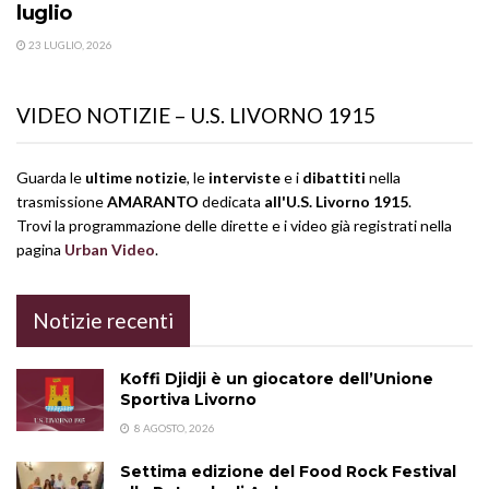
luglio
23 LUGLIO, 2026
VIDEO NOTIZIE – U.S. LIVORNO 1915
Guarda le
ultime notizie
, le
interviste
e i
dibattiti
nella
trasmissione
AMARANTO
dedicata
all'U.S. Livorno 1915
.
Trovi la programmazione delle dirette e i video già registrati nella
pagina
Urban Video
.
Notizie recenti
Koffi Djidji è un giocatore dell’Unione
Sportiva Livorno
8 AGOSTO, 2026
Settima edizione del Food Rock Festival