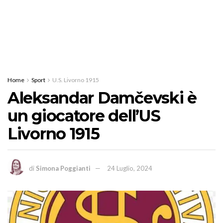
Home
Sport
U.S. Livorno 1915
Aleksandar Damčevski è
un giocatore dell’US
Livorno 1915
di
Simona Poggianti
24 Luglio, 2024