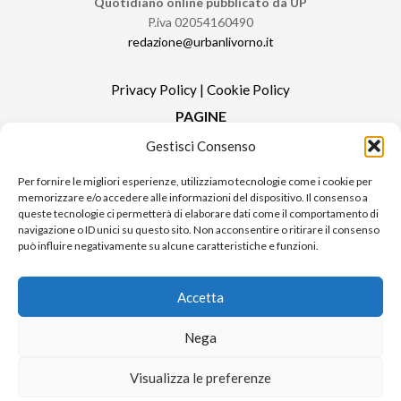
Quotidiano online pubblicato da UP
P.iva 02054160490
redazione@urbanlivorno.it
Privacy Policy
|
Cookie Policy
PAGINE
Gestisci Consenso
Redazione
Contatti
Per fornire le migliori esperienze, utilizziamo tecnologie come i cookie per
memorizzare e/o accedere alle informazioni del dispositivo. Il consenso a
Pubblicità
queste tecnologie ci permetterà di elaborare dati come il comportamento di
Sitemap
navigazione o ID unici su questo sito. Non acconsentire o ritirare il consenso
può influire negativamente su alcune caratteristiche e funzioni.
RUBRICHE
Notizie in Primo Piano
Accetta
Tutte le notizie
Urban Video
Nega
Livorno FAQs
Visualizza le preferenze