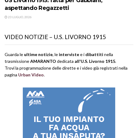
US Livorno 1915: fatta per Gabbiani,
aspettando Regazzetti
23 LUGLIO, 2026
VIDEO NOTIZIE – U.S. LIVORNO 1915
Guarda le
ultime notizie
, le
interviste
e i
dibattiti
nella
trasmissione
AMARANTO
dedicata
all'U.S. Livorno 1915
.
Trovi la programmazione delle dirette e i video già registrati nella
pagina
Urban Video
.