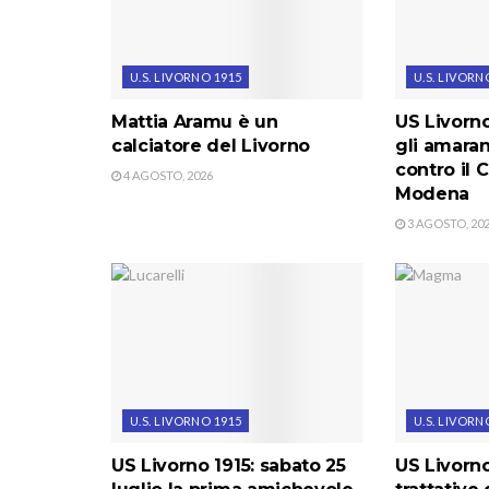
U.S. LIVORNO 1915
U.S. LIVORN
Mattia Aramu è un
US Livorno
calciatore del Livorno
gli amara
contro il C
4 AGOSTO, 2026
Modena
3 AGOSTO, 20
U.S. LIVORNO 1915
U.S. LIVORN
US Livorno 1915: sabato 25
US Livorno