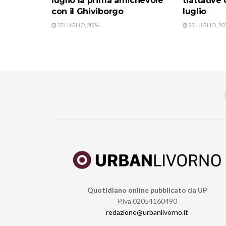
luglio la prima amichevole
trattative
con il Ghiviborgo
luglio
27 LUGLIO, 2026
23 LUGLIO, 20
Quotidiano online pubblicato da UP
P.iva 02054160490
redazione@urbanlivorno.it