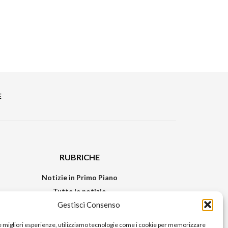
E
RUBRICHE
Notizie in Primo Piano
Tutte le notizie
Gestisci Consenso
Urban Video
Livorno FAQs
le migliori esperienze, utilizziamo tecnologie come i cookie per memorizzare