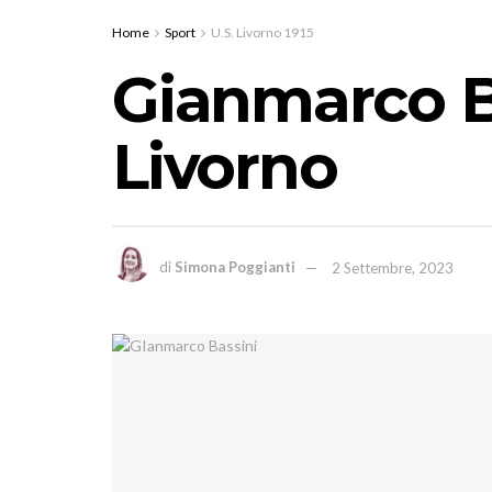
Home
Sport
U.S. Livorno 1915
Gianmarco Ba
Livorno
di
Simona Poggianti
2 Settembre, 2023