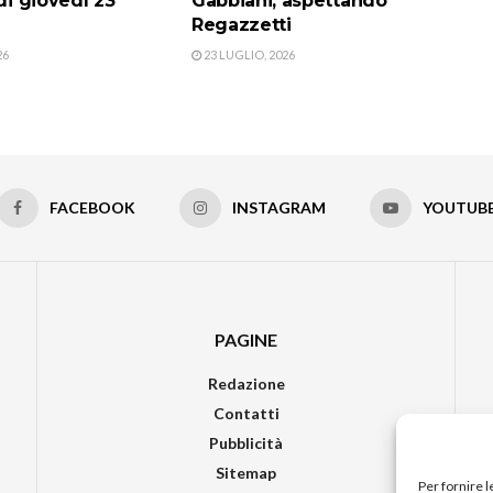
 di giovedì 23
Gabbiani, aspettando
Regazzetti
26
23 LUGLIO, 2026
FACEBOOK
INSTAGRAM
YOUTUB
PAGINE
Redazione
Contatti
Pubblicità
Sitemap
Per fornire 