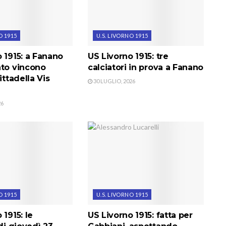
O 1915
U.S. LIVORNO 1915
 1915: a Fanano
US Livorno 1915: tre
nto vincono
calciatori in prova a Fanano
ittadella Vis
30 LUGLIO, 2026
26
O 1915
U.S. LIVORNO 1915
 1915: le
US Livorno 1915: fatta per