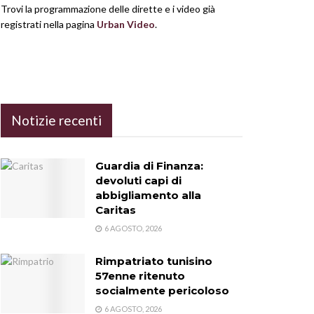
Trovi la programmazione delle dirette e i video già
registrati nella pagina
Urban Video
.
Notizie recenti
Guardia di Finanza:
devoluti capi di
abbigliamento alla
Caritas
6 AGOSTO, 2026
Rimpatriato tunisino
57enne ritenuto
socialmente pericoloso
6 AGOSTO, 2026