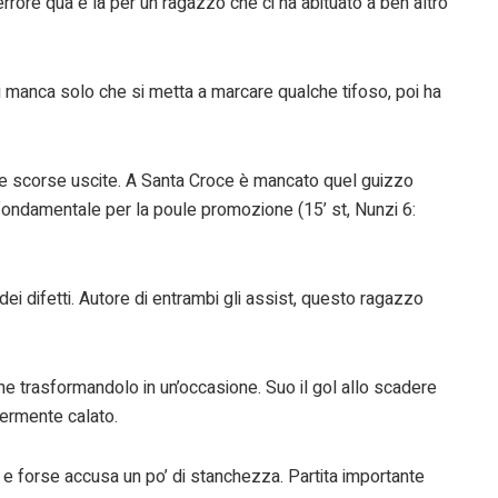
errore qua e là per un ragazzo che ci ha abituato a ben altro
Ci manca solo che si metta a marcare qualche tifoso, poi ha
le scorse uscite. A Santa Croce è mancato quel guizzo
 fondamentale per la poule promozione (15’ st, Nunzi 6:
 dei difetti. Autore di entrambi gli assist, questo ragazzo
one trasformandolo in un’occasione. Suo il gol allo scadere
ermente calato.
op e forse accusa un po’ di stanchezza. Partita importante