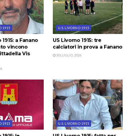
O 1915
U.S. LIVORNO 1915
 1915: a Fanano
US Livorno 1915: tre
nto vincono
calciatori in prova a Fanano
ittadella Vis
30 LUGLIO, 2026
26
O 1915
U.S. LIVORNO 1915
 1915: le
US Livorno 1915: fatta per