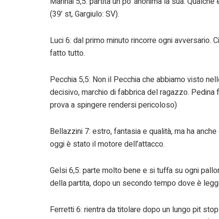
Marinai 5,5: partita un po’ anonima la sua. Qualche 
(39’ st, Gargiulo: SV).
Luci 6: dal primo minuto rincorre ogni avversario. 
fatto tutto.
Pecchia 5,5: Non il Pecchia che abbiamo visto nel
decisivo, marchio di fabbrica del ragazzo. Pedina
prova a spingere rendersi pericoloso)
Bellazzini 7: estro, fantasia e qualità, ma ha anche
oggi è stato il motore dell’attacco.
Gelsi 6,5: parte molto bene e si tuffa su ogni pall
della partita, dopo un secondo tempo dove è legg
Ferretti 6: rientra da titolare dopo un lungo pit st