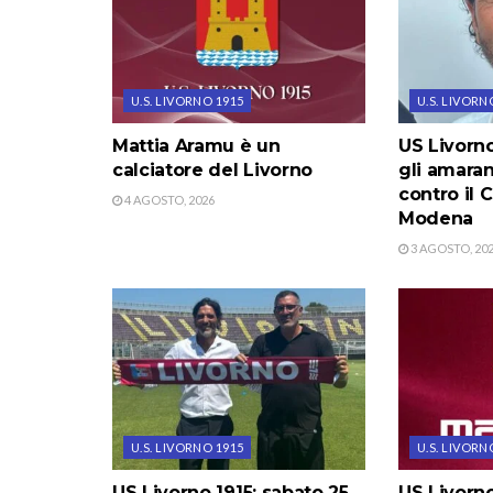
U.S. LIVORNO 1915
U.S. LIVORN
Mattia Aramu è un
US Livorno
calciatore del Livorno
gli amara
contro il C
4 AGOSTO, 2026
Modena
3 AGOSTO, 20
U.S. LIVORNO 1915
U.S. LIVORN
US Livorno 1915: sabato 25
US Livorno