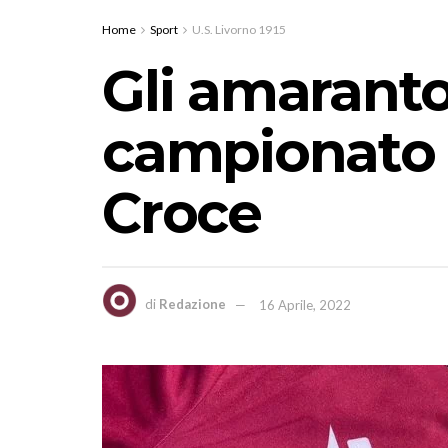
Home
Sport
U.S. Livorno 1915
Gli amaranto
campionato 
Croce
di
Redazione
16 Aprile, 2022