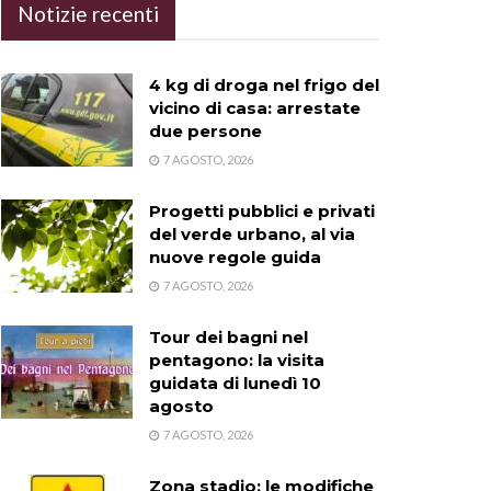
Notizie recenti
4 kg di droga nel frigo del
vicino di casa: arrestate
due persone
7 AGOSTO, 2026
Progetti pubblici e privati
del verde urbano, al via
nuove regole guida
7 AGOSTO, 2026
Tour dei bagni nel
pentagono: la visita
guidata di lunedì 10
agosto
7 AGOSTO, 2026
Zona stadio: le modifiche