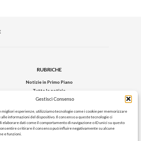
E
RUBRICHE
Notizie in Primo Piano
Tutte le notizie
Gestisci Consenso
Urban Video
Livorno FAQs
le migliori esperienze, utilizziamo tecnologie come i cookie per memorizzare
alle informazioni del dispositivo. Il consenso a queste tecnologie ci
i elaborare dati come il comportamento di navigazione o ID unici su questo
consentire o ritirare il consenso può influire negativamente su alcune
he e funzioni.