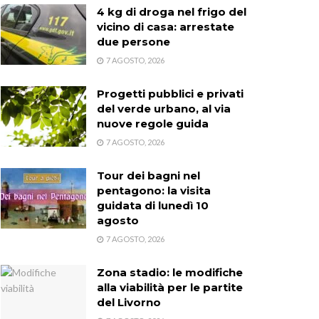
4 kg di droga nel frigo del
vicino di casa: arrestate
due persone
7 AGOSTO, 2026
Progetti pubblici e privati
del verde urbano, al via
nuove regole guida
7 AGOSTO, 2026
Tour dei bagni nel
pentagono: la visita
guidata di lunedì 10
agosto
7 AGOSTO, 2026
Zona stadio: le modifiche
alla viabilità per le partite
del Livorno