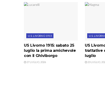
U.S. LIVORNO 1915
U.S. LIVORN
US Livorno 1915: sabato 25
US Livorno
luglio la prima amichevole
trattative
con il Ghiviborgo
luglio
27 LUGLIO, 2026
23 LUGLIO, 20