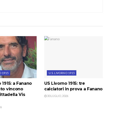
O 1915
U.S. LIVORNO 1915
 1915: a Fanano
US Livorno 1915: tre
nto vincono
calciatori in prova a Fanano
ittadella Vis
30 LUGLIO, 2026
26