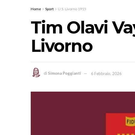
Home
Sport
U.S. Livorno 1915
Tim Olavi Va
Livorno
di
Simona Poggianti
6 Febbraio, 2026