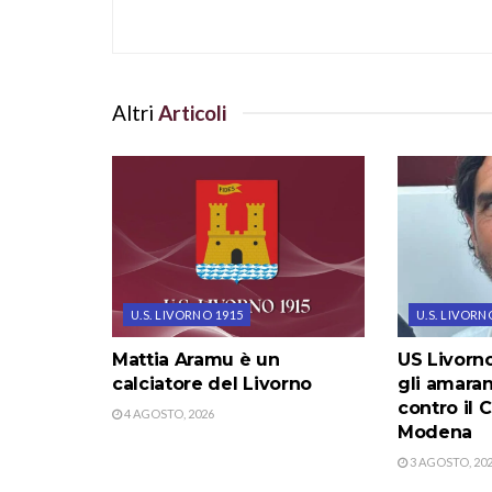
Altri
Articoli
U.S. LIVORNO 1915
U.S. LIVORN
Mattia Aramu è un
US Livorno
calciatore del Livorno
gli amara
contro il C
4 AGOSTO, 2026
Modena
3 AGOSTO, 20