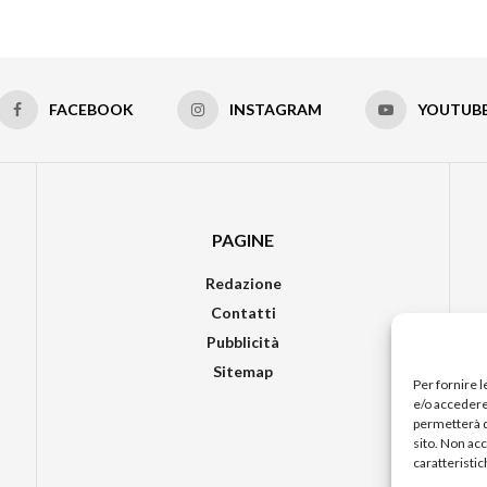
FACEBOOK
INSTAGRAM
YOUTUB
PAGINE
Redazione
Contatti
Pubblicità
Sitemap
Per fornire 
e/o accedere 
permetterà d
sito. Non ac
caratteristic