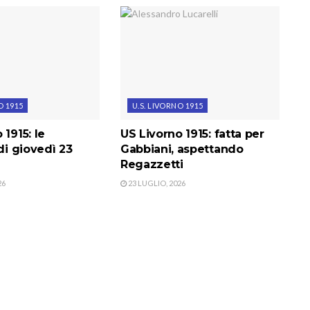
O 1915
U.S. LIVORNO 1915
 1915: le
US Livorno 1915: fatta per
 di giovedì 23
Gabbiani, aspettando
Regazzetti
26
23 LUGLIO, 2026