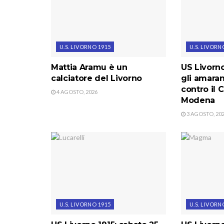
U.S. LIVORNO 1915
U.S. LIVORN
Mattia Aramu è un
US Livorno
calciatore del Livorno
gli amara
contro il C
4 AGOSTO, 2026
Modena
3 AGOSTO, 20
U.S. LIVORNO 1915
U.S. LIVORN