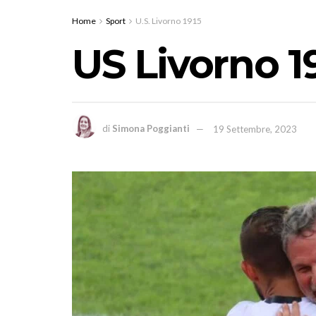
Home
Sport
U.S. Livorno 1915
US Livorno 1
di
Simona Poggianti
19 Settembre, 2023