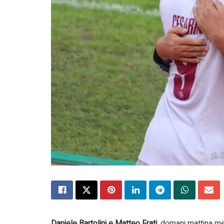
Daniele Bartolini e Matteo Frati
: domani mattina m