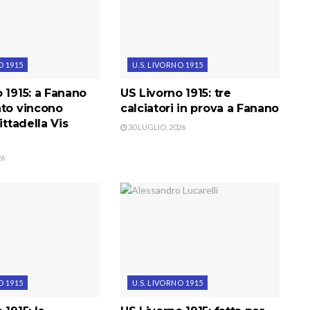
O 1915
U.S. LIVORNO 1915
 1915: a Fanano
US Livorno 1915: tre
nto vincono
calciatori in prova a Fanano
ittadella Vis
30 LUGLIO, 2026
26
O 1915
U.S. LIVORNO 1915