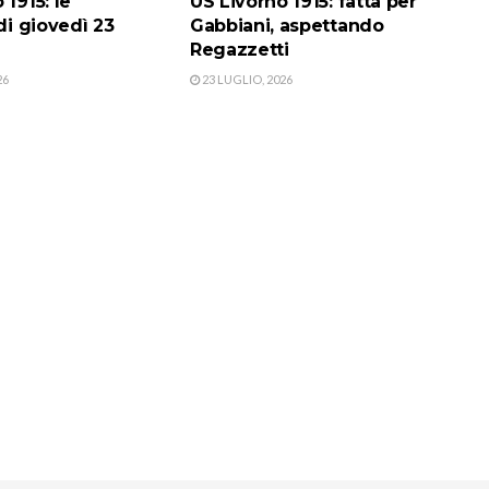
 1915: le
US Livorno 1915: fatta per
 di giovedì 23
Gabbiani, aspettando
Regazzetti
26
23 LUGLIO, 2026