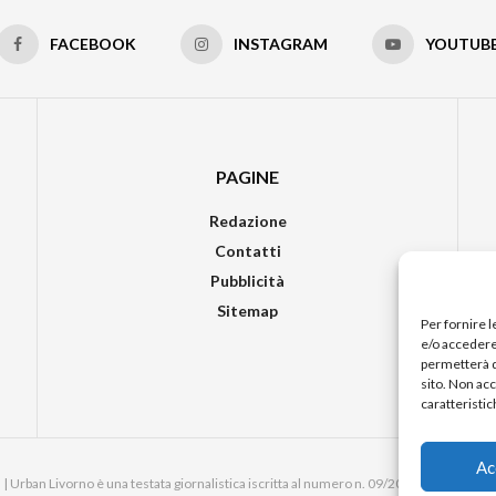
FACEBOOK
INSTAGRAM
YOUTUB
PAGINE
Redazione
Contatti
Pubblicità
Sitemap
Per fornire 
e/o accedere 
permetterà d
sito. Non ac
caratteristic
Ac
 Urban Livorno è una testata giornalistica iscritta al numero n. 09/2018 del Registro