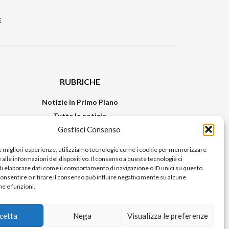
E
RUBRICHE
Notizie in Primo Piano
Tutte le notizie
Gestisci Consenso
Urban Video
Livorno FAQs
le migliori esperienze, utilizziamo tecnologie come i cookie per memorizzare
alle informazioni del dispositivo. Il consenso a queste tecnologie ci
i elaborare dati come il comportamento di navigazione o ID unici su questo
consentire o ritirare il consenso può influire negativamente su alcune
he e funzioni.
cetta
Nega
Visualizza le preferenze
 Stampa del Tribunale di Livorno