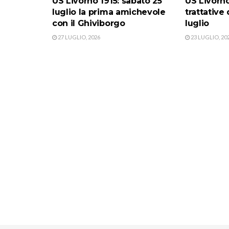
US Livorno 1915: sabato 25
US Livorno
luglio la prima amichevole
trattative
con il Ghiviborgo
luglio
27 LUGLIO, 2026
23 LUGLIO, 20