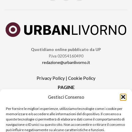
Quotidiano online pubblicato da UP
P.iva 02054160490
redazione@urbanlivorno.it
Privacy Policy
|
Cookie Policy
PAGINE
Gestisci Consenso
Redazione
Contatti
Per fornire le migliori esperienze, utilizziamo tecnologie come i cookie per
memorizzare e/o accedere alle informazioni del dispositivo. Il consenso a
Pubblicità
queste tecnologie ci permetterà di elaborare dati come il comportamento di
Sitemap
navigazione o ID unici su questo sito. Non acconsentire o ritirare il consenso
può influire negativamente su alcune caratteristiche e funzioni.
RUBRICHE