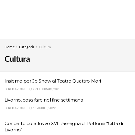
Home
Categoria
Cultura
Cultura
Insieme per Jo Show al Teatro Quattro Mori
DI
REDAZIONE
29 FEBBRAIO, 2020
Livorno, cosa fare nel fine settimana
DI
REDAZIONE
15 APRILE, 2022
Concerto conclusivo XVI Rassegna di Polifonia “Città di
Livorno”