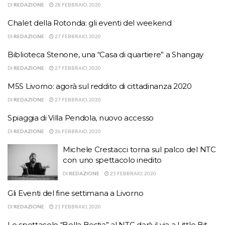
DI
REDAZIONE
28 FEBBRAIO, 2020
Chalet della Rotonda: gli eventi del weekend
DI
REDAZIONE
27 FEBBRAIO, 2020
Biblioteca Stenone, una “Casa di quartiere” a Shangay
DI
REDAZIONE
27 FEBBRAIO, 2020
M5S Livorno: agorà sul reddito di cittadinanza 2020
DI
REDAZIONE
27 FEBBRAIO, 2020
Spiaggia di Villa Pendola, nuovo accesso
DI
REDAZIONE
26 FEBBRAIO, 2020
Michele Crestacci torna sul palco del NTC
con uno spettacolo inedito
DI
REDAZIONE
25 FEBBRAIO, 2020
Gli Eventi del fine settimana a Livorno
DI
REDAZIONE
21 FEBBRAIO, 2020
Lo spettacolo “Bella Bestia” al NTC darà il via a Little Bit