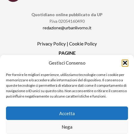
Quotidiano online pubblicato da UP
P.iva 02054160490
redazione@urbanlivorno.it
Privacy Policy
|
Cookie Policy
PAGINE
Gestisci Consenso
Redazione
Contatti
Per fornire le migliori esperienze, utilizziamo tecnologie come i cookie per
memorizzare e/o accedere alle informazioni del dispositivo. Il consenso a
Pubblicità
queste tecnologie ci permetterà di elaborare dati come il comportamento di
Sitemap
navigazione o ID unici su questo sito. Non acconsentire o ritirare il consenso
può influire negativamente su alcune caratteristiche e funzioni.
RUBRICHE
Notizie in Primo Piano
Accetta
Tutte le notizie
Urban Video
Nega
Livorno FAQs