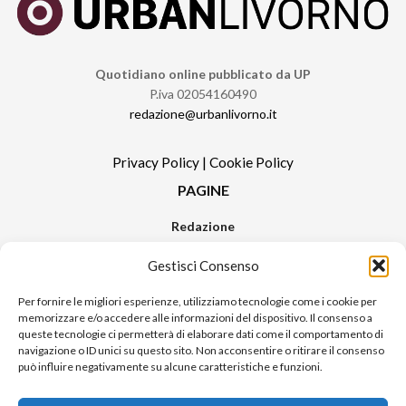
Quotidiano online pubblicato da UP
P.iva 02054160490
redazione@urbanlivorno.it
Privacy Policy
|
Cookie Policy
PAGINE
Redazione
Contatti
Gestisci Consenso
Pubblicità
Sitemap
Per fornire le migliori esperienze, utilizziamo tecnologie come i cookie per
memorizzare e/o accedere alle informazioni del dispositivo. Il consenso a
RUBRICHE
queste tecnologie ci permetterà di elaborare dati come il comportamento di
navigazione o ID unici su questo sito. Non acconsentire o ritirare il consenso
Notizie in Primo Piano
può influire negativamente su alcune caratteristiche e funzioni.
Tutte le notizie