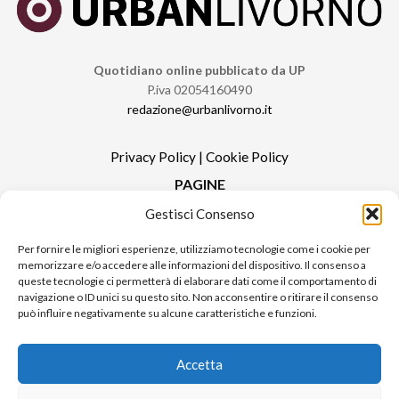
Quotidiano online pubblicato da UP
P.iva 02054160490
redazione@urbanlivorno.it
Privacy Policy
|
Cookie Policy
PAGINE
Gestisci Consenso
Redazione
Contatti
Per fornire le migliori esperienze, utilizziamo tecnologie come i cookie per
memorizzare e/o accedere alle informazioni del dispositivo. Il consenso a
Pubblicità
queste tecnologie ci permetterà di elaborare dati come il comportamento di
Sitemap
navigazione o ID unici su questo sito. Non acconsentire o ritirare il consenso
può influire negativamente su alcune caratteristiche e funzioni.
RUBRICHE
Notizie in Primo Piano
Accetta
Tutte le notizie