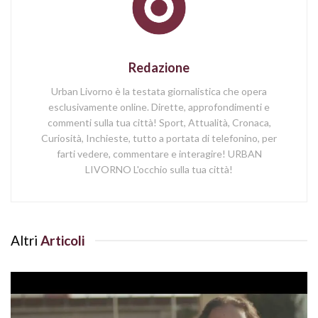
Redazione
Urban Livorno è la testata giornalistica che opera
esclusivamente online. Dirette, approfondimenti e
commenti sulla tua città! Sport, Attualità, Cronaca,
Curiosità, Inchieste, tutto a portata di telefonino, per
farti vedere, commentare e interagire! URBAN
LIVORNO L'occhio sulla tua città!
Altri
Articoli