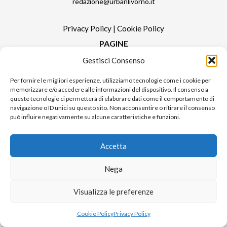
redazione@urbanlivorno.it
Privacy Policy
|
Cookie Policy
PAGINE
Gestisci Consenso
Redazione
Contatti
Per fornire le migliori esperienze, utilizziamo tecnologie come i cookie per
memorizzare e/o accedere alle informazioni del dispositivo. Il consenso a
Pubblicità
queste tecnologie ci permetterà di elaborare dati come il comportamento di
Sitemap
navigazione o ID unici su questo sito. Non acconsentire o ritirare il consenso
può influire negativamente su alcune caratteristiche e funzioni.
RUBRICHE
Notizie in Primo Piano
Accetta
Tutte le notizie
Urban Video
Nega
Livorno FAQs
Visualizza le preferenze
Cookie Policy
Privacy Policy
© 2024 UP di Poggianti Simona | Urban Livorno è una testata giornalistica
iscritta al numero n. 09/2018 del Registro Stampa del Tribunale di Livorno